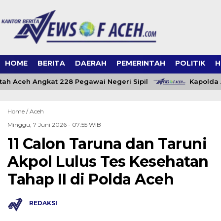
HOME
BERITA
DAERAH
PEMERINTAH
POLITIK
H
ah Aceh Angkat 228 Pegawai Negeri Sipil
Kapolda A
Home /
Aceh
Minggu, 7 Juni 2026 - 07:55 WIB
11 Calon Taruna dan Taruni
Akpol Lulus Tes Kesehatan
Tahap II di Polda Aceh
REDAKSI