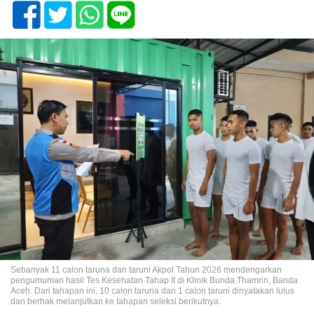
Sebanyak 11 calon taruna dan taruni Akpol Tahun 2026 mendengarkan
pengumuman hasil Tes Kesehatan Tahap II di Klinik Bunda Thamrin, Banda
Aceh. Dari tahapan ini, 10 calon taruna dan 1 calon taruni dinyatakan lulus
dan berhak melanjutkan ke tahapan seleksi berikutnya.