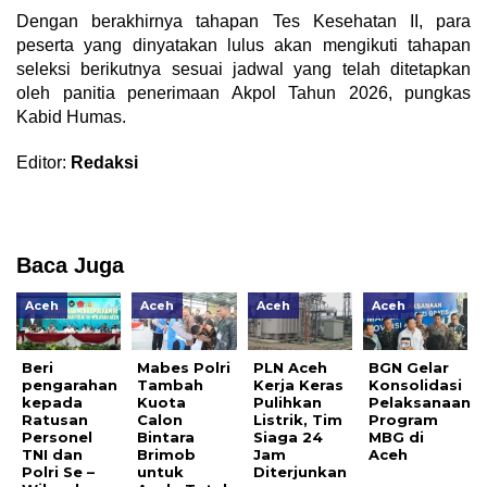
Dengan berakhirnya tahapan Tes Kesehatan II, para
peserta yang dinyatakan lulus akan mengikuti tahapan
seleksi berikutnya sesuai jadwal yang telah ditetapkan
oleh panitia penerimaan Akpol Tahun 2026, pungkas
Kabid Humas.
Editor:
Redaksi
Baca Juga
Aceh
Aceh
Aceh
Aceh
Beri
Mabes Polri
PLN Aceh
BGN Gelar
pengarahan
Tambah
Kerja Keras
Konsolidasi
kepada
Kuota
Pulihkan
Pelaksanaan
Ratusan
Calon
Listrik, Tim
Program
Personel
Bintara
Siaga 24
MBG di
TNI dan
Brimob
Jam
Aceh
Polri Se –
untuk
Diterjunkan