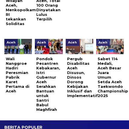
Wilayah
Aceh, Total
Aceh,
100 Orang
Menkopolkam
Dinyatakan
RI
Lulus
tekankan
Terpilih
Soliditas
Aceh
Aceh
Aceh
Aceh
Wali
Pondok
Pergub
Sabet 114
Nanggroe
Pesantren
Disabilitas
Medali,
Hadiri
Kebakaran,
Aceh
Aceh Besar
Peresmian
Istri
Disusun,
Juara
Pabrik
Gubernur
Dinsos
Umum
Karet
Aceh
Dorong
Setda Aceh
Pertama di
Serahkan
Kebijakan
Taekwondo
Aceh
Bantuan
Inklusif dan
Championship
untuk
Implementatif
2025
Santri
Babul
Maghfirah
BERITA POPULER