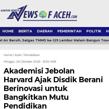
HOME
BERITA
DAERAH
PEMERINTAH
POLITIK
H
t Air Bersih, Satgas TMMD ke-129 Lembur Malam Bangun Tower
Home /
Aceh
/
Pendidikan
Minggu, 26 Oktober 2025 - 15:54 WIB
Akademisi Jebolan
Harvard Ajak Disdik Berani
Berinovasi untuk
Bangkitkan Mutu
Pendidikan