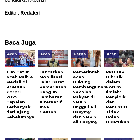
Editor:
Redaksi
Baca Juga
Aceh
Aceh
Berita
Aceh
Tim Catur
Lancarkan
Pemerintah
RKUHAP
Aceh Raih 4
Mobilisasi
Aceh
Dikritik
Medali di
Jalur Darat,
Dukung
dalam
PORNAS
Pemerintah
Pembangunan
Forum
Korpri
Bangun
Sekolah
Ilmiah:
2025,
Jembatan
Rakyat di
Penyidik
Capaian
Alternatif
SMA 2
dan
Terbanyak
Awe
Unggul Ali
Penuntut
dari Ajang
Geutah
Hasymy
Tidak
Sebelumnya
dan SMP 2
Boleh
Ali Hasymy
Disatukan