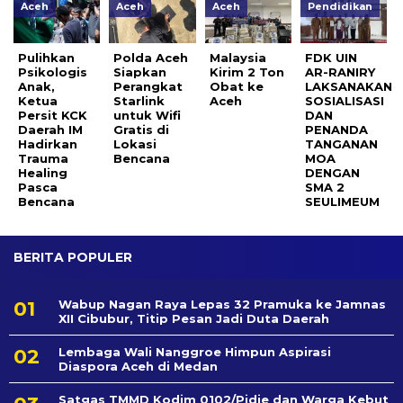
Aceh
Aceh
Aceh
Pendidikan
Pulihkan
Polda Aceh
Malaysia
FDK UIN
Psikologis
Siapkan
Kirim 2 Ton
AR-RANIRY
Anak,
Perangkat
Obat ke
LAKSANAKAN
Ketua
Starlink
Aceh
SOSIALISASI
Persit KCK
untuk Wifi
DAN
Daerah IM
Gratis di
PENANDA
Hadirkan
Lokasi
TANGANAN
Trauma
Bencana
MOA
Healing
DENGAN
Pasca
SMA 2
Bencana
SEULIMEUM
BERITA POPULER
Wabup Nagan Raya Lepas 32 Pramuka ke Jamnas
XII Cibubur, Titip Pesan Jadi Duta Daerah
Lembaga Wali Nanggroe Himpun Aspirasi
Diaspora Aceh di Medan
Satgas TMMD Kodim 0102/Pidie dan Warga Kebut