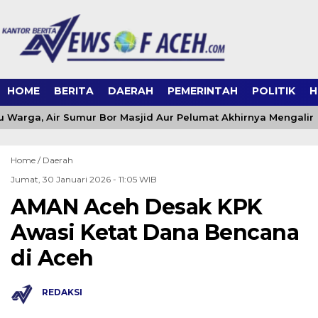
HOME
BERITA
DAERAH
PEMERINTAH
POLITIK
H
 Warga, Air Sumur Bor Masjid Aur Pelumat Akhirnya Mengalir
Home /
Daerah
Jumat, 30 Januari 2026 - 11:05 WIB
AMAN Aceh Desak KPK
Awasi Ketat Dana Bencana
di Aceh
REDAKSI