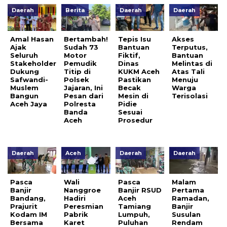
Daerah
Berita
Daerah
Daerah
Amal Hasan
Bertambah!
Tepis Isu
Akses
Ajak
Sudah 73
Bantuan
Terputus,
Seluruh
Motor
Fiktif,
Bantuan
Stakeholder
Pemudik
Dinas
Melintas di
Dukung
Titip di
KUKM Aceh
Atas Tali
Safwandi-
Polsek
Pastikan
Menuju
Muslem
Jajaran, Ini
Becak
Warga
Bangun
Pesan dari
Mesin di
Terisolasi
Aceh Jaya
Polresta
Pidie
Banda
Sesuai
Aceh
Prosedur
Daerah
Aceh
Daerah
Daerah
Pasca
Wali
Pasca
Malam
Banjir
Nanggroe
Banjir RSUD
Pertama
Bandang,
Hadiri
Aceh
Ramadan,
Prajurit
Peresmian
Tamiang
Banjir
Kodam IM
Pabrik
Lumpuh,
Susulan
Bersama
Karet
Puluhan
Rendam