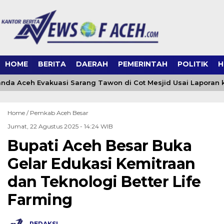
HOME
BERITA
DAERAH
PEMERINTAH
POLITIK
H
da Aceh Evakuasi Sarang Tawon di Cot Mesjid Usai Laporan ke
Home /
Pemkab Aceh Besar
Jumat, 22 Agustus 2025 - 14:24 WIB
Bupati Aceh Besar Buka
Gelar Edukasi Kemitraan
dan Teknologi Better Life
Farming
REDAKSI