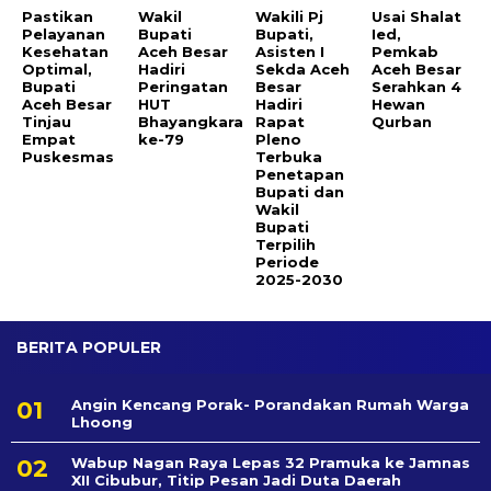
Pastikan
Wakil
Wakili Pj
Usai Shalat
Pelayanan
Bupati
Bupati,
Ied,
Kesehatan
Aceh Besar
Asisten I
Pemkab
Optimal,
Hadiri
Sekda Aceh
Aceh Besar
Bupati
Peringatan
Besar
Serahkan 4
Aceh Besar
HUT
Hadiri
Hewan
Tinjau
Bhayangkara
Rapat
Qurban
Empat
ke-79
Pleno
Puskesmas
Terbuka
Penetapan
Bupati dan
Wakil
Bupati
Terpilih
Periode
2025-2030
BERITA POPULER
Angin Kencang Porak- Porandakan Rumah Warga
Lhoong
Wabup Nagan Raya Lepas 32 Pramuka ke Jamnas
XII Cibubur, Titip Pesan Jadi Duta Daerah