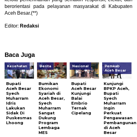
berorientasi pada pelayanan masyarakat di Kabupaten
Aceh Besar.(**)
Editor:
Redaksi
Baca Juga
Kesehatan
Berita
Nasional
Pemkab
Aceh Besar
Bupati
Bumikan
Bupati
Kunjungi
Aceh Besar
Ekonomi
Aceh Besar
BPKP Aceh,
Syech
Syariah di
Kunjungi
Bupati
Muharram
Aceh Besar,
Balai
Syech
Idris
Syech
Embrio
Muharram
Lakukan
Muharram
Ternak
Ingin
Sidak Di
Sangat
Cipelang
Perkuat
Puskesmas
Dukung
Pengawasan
Lhoong
Program
Pembangunan
Lembaga
di Aceh
MES
Besar