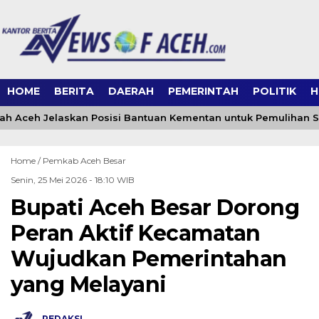
HOME
BERITA
DAERAH
PEMERINTAH
POLITIK
H
h Aceh Jelaskan Posisi Bantuan Kementan untuk Pemulihan 
Home /
Pemkab Aceh Besar
Senin, 25 Mei 2026 - 18:10 WIB
Bupati Aceh Besar Dorong
Peran Aktif Kecamatan
Wujudkan Pemerintahan
yang Melayani
REDAKSI