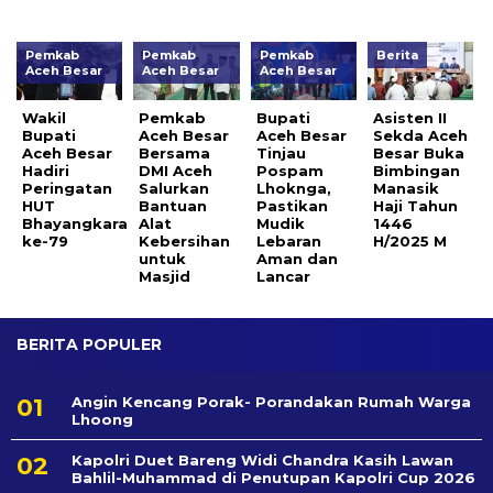
Pemkab
Pemkab
Pemkab
Berita
Aceh Besar
Aceh Besar
Aceh Besar
Wakil
Pemkab
Bupati
Asisten II
Bupati
Aceh Besar
Aceh Besar
Sekda Aceh
Aceh Besar
Bersama
Tinjau
Besar Buka
Hadiri
DMI Aceh
Pospam
Bimbingan
Peringatan
Salurkan
Lhoknga,
Manasik
HUT
Bantuan
Pastikan
Haji Tahun
Bhayangkara
Alat
Mudik
1446
ke-79
Kebersihan
Lebaran
H/2025 M
untuk
Aman dan
Masjid
Lancar
BERITA POPULER
Angin Kencang Porak- Porandakan Rumah Warga
Lhoong
Kapolri Duet Bareng Widi Chandra Kasih Lawan
Bahlil-Muhammad di Penutupan Kapolri Cup 2026