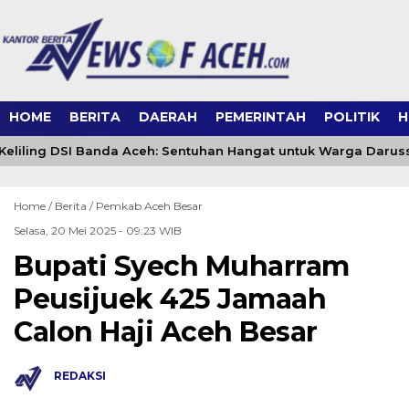
HOME
BERITA
DAERAH
PEMERINTAH
POLITIK
H
eliling DSI Banda Aceh: Sentuhan Hangat untuk Warga Darus
Home /
Berita
/
Pemkab Aceh Besar
Selasa, 20 Mei 2025 - 09:23 WIB
Bupati Syech Muharram
Peusijuek 425 Jamaah
Calon Haji Aceh Besar
REDAKSI