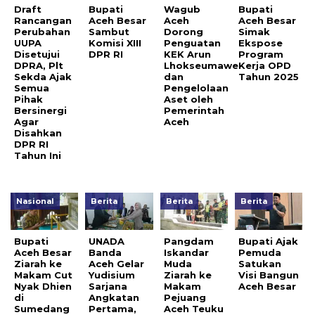
Draft
Bupati
Wagub
Bupati
Rancangan
Aceh Besar
Aceh
Aceh Besar
Perubahan
Sambut
Dorong
Simak
UUPA
Komisi XIII
Penguatan
Ekspose
Disetujui
DPR RI
KEK Arun
Program
DPRA, Plt
Lhokseumawe
Kerja OPD
Sekda Ajak
dan
Tahun 2025
Semua
Pengelolaan
Pihak
Aset oleh
Bersinergi
Pemerintah
Agar
Aceh
Disahkan
DPR RI
Tahun Ini
Nasional
Berita
Berita
Berita
Bupati
UNADA
Pangdam
Bupati Ajak
Aceh Besar
Banda
Iskandar
Pemuda
Ziarah ke
Aceh Gelar
Muda
Satukan
Makam Cut
Yudisium
Ziarah ke
Visi Bangun
Nyak Dhien
Sarjana
Makam
Aceh Besar
di
Angkatan
Pejuang
Sumedang
Pertama,
Aceh Teuku