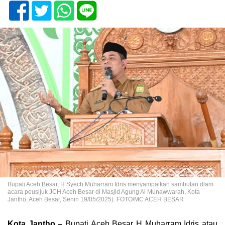
Bupati Aceh Besar, H Syech Muharram Idris menyampaikan sambutan dlam
acara peusijuk JCH Aceh Besar di Masjid Agung Al Munawwarah, Kota
Jantho, Aceh Besar, Senin 19/05/2025). FOTO/MC ACEH BESAR
Kota Jantho –
Bupati Aceh Besar H Muharram Idris atau