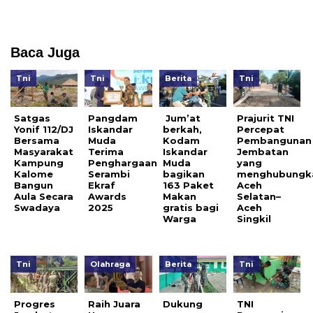
Baca Juga
Tni
Tni
Berita
Tni
Satgas
Pangdam
Jum’at
Prajurit TNI
Yonif 112/DJ
Iskandar
berkah,
Percepat
Bersama
Muda
Kodam
Pembangunan
Masyarakat
Terima
Iskandar
Jembatan
Kampung
Penghargaan
Muda
yang
Kalome
Serambi
bagikan
menghubungk
Bangun
Ekraf
163 Paket
Aceh
Aula Secara
Awards
Makan
Selatan–
Swadaya
2025
gratis bagi
Aceh
Warga
Singkil
Tni
Olahraga
Berita
Tni
Progres
Raih Juara
Dukung
TNI