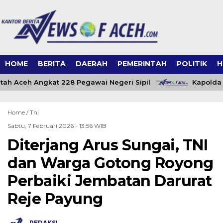
HOME
BERITA
DAERAH
PEMERINTAH
POLITIK
H
ah Aceh Angkat 228 Pegawai Negeri Sipil
Kapolda 
Home /
Tni
Sabtu, 7 Februari 2026 - 13:56 WIB
Diterjang Arus Sungai, TNI
dan Warga Gotong Royong
Perbaiki Jembatan Darurat
Reje Payung
REDAKSI