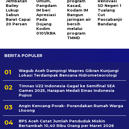
Jembatan
Umum,
program
Renovasi
Bailey
Pangdam
Kasad,
SD Negeri 1
Lukup
IM beri
Kodam IM
Tualang
Sabun
Apresiasi
Bangun
Cut
Barat Capai
Pada
jaringan air
Pascabanjir
20 Persen
Dojang
bersih
Bandang
Kodim
melalui
0101/KBA
program
TMMD
BERITA POPULER
Wagub Aceh Dampingi Wapres Gibran Kunjungi
Lokasi Terdampak Bencana Hidrometeorologi
Timnas U22 Indonesia Gagal ke Semifinal SEA
Games 2025, Harapan Medali Emas Indonesia
Pupus
Angin Kencang Porak- Porandakan Rumah Warga
Lhoong
BPS Aceh Catat Jumlah Penduduk Miskin
Bertambah 10,40 Ribu Orang per Maret 2026