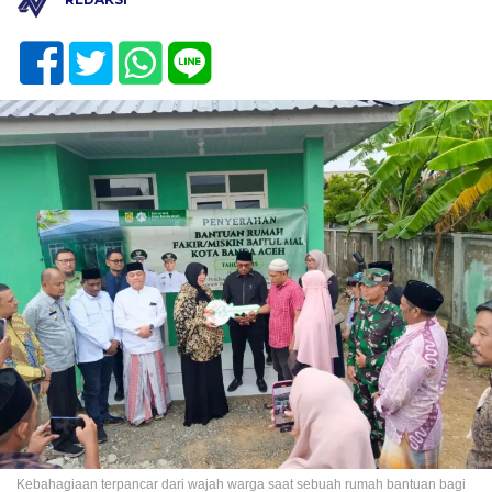
Kebahagiaan terpancar dari wajah warga saat sebuah rumah bantuan bagi