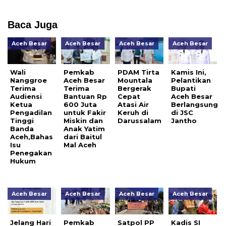
Baca Juga
Aceh Besar
Aceh Besar
Aceh Besar
Aceh Besar
Wali
Pemkab
PDAM Tirta
Kamis Ini,
Nanggroe
Aceh Besar
Mountala
Pelantikan
Terima
Terima
Bergerak
Bupati
Audiensi
Bantuan Rp
Cepat
Aceh Besar
Ketua
600 Juta
Atasi Air
Berlangsung
Pengadilan
untuk Fakir
Keruh di
di JSC
Tinggi
Miskin dan
Darussalam
Jantho
Banda
Anak Yatim
Aceh,Bahas
dari Baitul
Isu
Mal Aceh
Penegakan
Hukum
Aceh Besar
Aceh Besar
Aceh Besar
Aceh Besar
Jelang Hari
Pemkab
Satpol PP
Kadis SI