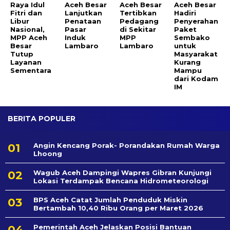
Raya Idul
Aceh Besar
Aceh Besar
Aceh Besar
Fitri dan
Lanjutkan
Tertibkan
Hadiri
Libur
Penataan
Pedagang
Penyerahan
Nasional,
Pasar
di Sekitar
Paket
MPP Aceh
Induk
MPP
Sembako
Besar
Lambaro
Lambaro
untuk
Tutup
Masyarakat
Layanan
Kurang
Sementara
Mampu
dari Kodam
IM
BERITA POPULER
Angin Kencang Porak- Porandakan Rumah Warga
Lhoong
Wagub Aceh Dampingi Wapres Gibran Kunjungi
Lokasi Terdampak Bencana Hidrometeorologi
BPS Aceh Catat Jumlah Penduduk Miskin
Bertambah 10,40 Ribu Orang per Maret 2026
Pemerintah Aceh Jelaskan Posisi Bantuan