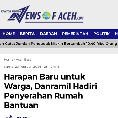
HOME
BERITA
DAERAH
PEMERINTAH
POLITIK
H
h Catat Jumlah Penduduk Miskin Bertambah 10,40 Ribu Orang 
Home /
Aceh Besar
Kamis, 26 Februari 2026 - 23:42 WIB
Harapan Baru untuk
Warga, Danramil Hadiri
Penyerahan Rumah
Bantuan
REDAKSI