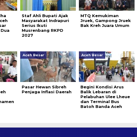
dha
Staf Ahli Bupati Ajak
MTQ Kemukiman
Aceh
Masyarakat Indrapuri
Jruek, Gampong Jruek
sar
Serius Ikuti
Bak Kreh Juara Umum
 Dua
Musrenbang RKPD
2027
Aceh Besar
Aceh Besar
Pasar Hewan Sibreh
Begini Kondisi Arus
ceh
Penjaga Inflasi Daerah
Balik Lebaran di
Pelabuhan Ulee Lheue
namen
dan Terminal Bus
Batoh Banda Aceh