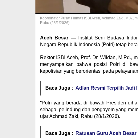
Koordinator Pusat Humas ISBI Aceh, Achmad Zaki, M.A., m
Rabu (28/1/2026).
Aceh Besar —
Institut Seni Budaya Indo
Negara Republik Indonesia (Polri) tetap ber
Rektor ISBI Aceh, Prof. Dr. Wildan, M.Pd., 
menyampaikan bahwa posisi Polri di baw
kepolisian yang berorientasi pada pelayanan
Baca Juga :
Adlan Resmi Terpilih Jad
“Polri yang berada di bawah Presiden diha
sebagai pelindung dan pengayom yang membe
ujar Achmad Zaki, Rabu (28/1/2026).
Baca Juga :
Ratusan Guru Aceh Besar 