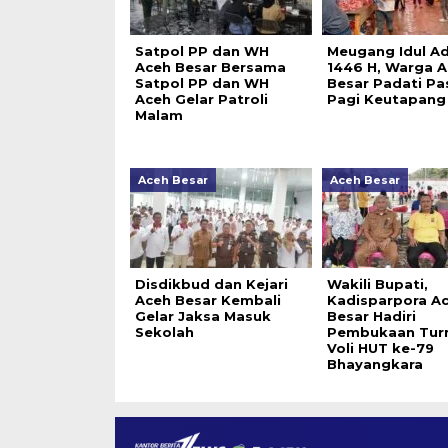
Satpol PP dan WH
Meugang Idul A
Aceh Besar Bersama
1446 H, Warga 
Satpol PP dan WH
Besar Padati Pa
Aceh Gelar Patroli
Pagi Keutapang
Malam
Aceh Besar
Aceh Besar
Disdikbud dan Kejari
Wakili Bupati,
Aceh Besar Kembali
Kadisparpora A
Gelar Jaksa Masuk
Besar Hadiri
Sekolah
Pembukaan Tur
Voli HUT ke-79
Bhayangkara