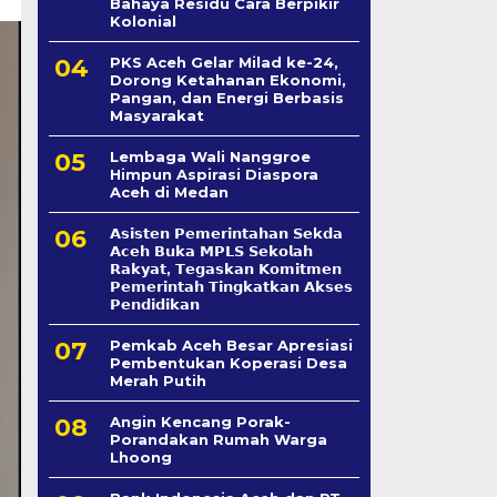
Bahaya Residu Cara Berpikir
Kolonial
PKS Aceh Gelar Milad ke-24,
Dorong Ketahanan Ekonomi,
Pangan, dan Energi Berbasis
Masyarakat
Lembaga Wali Nanggroe
Himpun Aspirasi Diaspora
Aceh di Medan
𝗔𝘀𝗶𝘀𝘁𝗲𝗻 𝗣𝗲𝗺𝗲𝗿𝗶𝗻𝘁𝗮𝗵𝗮𝗻 𝗦𝗲k𝗱𝗮
𝗔𝗰𝗲𝗵 𝗕𝘂𝗸𝗮 𝗠𝗣𝗟𝗦 𝗦𝗲𝗸𝗼𝗹𝗮𝗵
𝗥𝗮𝗸𝘆𝗮𝘁, 𝗧𝗲𝗴𝗮𝘀𝗸𝗮𝗻 𝗞𝗼𝗺𝗶𝘁𝗺𝗲𝗻
𝗣𝗲𝗺𝗲𝗿𝗶𝗻𝘁𝗮𝗵 𝗧𝗶𝗻𝗴𝗸𝗮𝘁𝗸𝗮𝗻 𝗔𝗸𝘀𝗲𝘀
𝗣𝗲𝗻𝗱𝗶𝗱𝗶𝗸𝗮𝗻
Pemkab Aceh Besar Apresiasi
Pembentukan Koperasi Desa
Merah Putih
Angin Kencang Porak-
Porandakan Rumah Warga
Lhoong