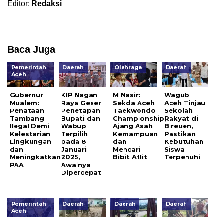
Editor:
Redaksi
Baca Juga
Pemerintah
Daerah
Olahraga
Daerah
Aceh
Gubernur
KIP Nagan
M Nasir:
Wagub
Mualem:
Raya Geser
Sekda Aceh
Aceh Tinjau
Penataan
Penetapan
Taekwondo
Sekolah
Tambang
Bupati dan
Championship,
Rakyat di
Ilegal Demi
Wabup
Ajang Asah
Bireuen,
Kelestarian
Terpilih
Kemampuan
Pastikan
Lingkungan
pada 8
dan
Kebutuhan
dan
Januari
Mencari
Siswa
Meningkatkan
2025,
Bibit Atlit
Terpenuhi
PAA
Awalnya
Dipercepat
Pemerintah
Daerah
Daerah
Daerah
Aceh