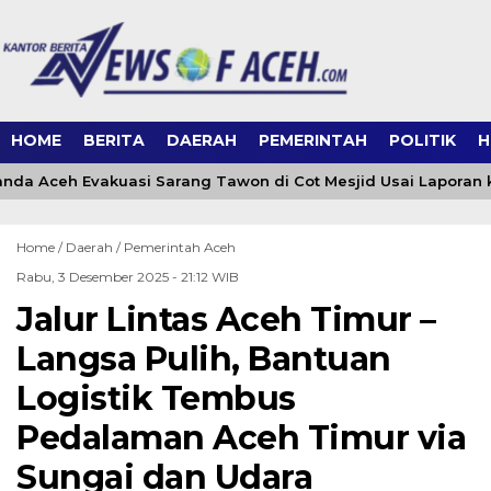
HOME
BERITA
DAERAH
PEMERINTAH
POLITIK
H
da Aceh Evakuasi Sarang Tawon di Cot Mesjid Usai Laporan ke
Home /
Daerah
/
Pemerintah Aceh
Rabu, 3 Desember 2025 - 21:12 WIB
Jalur Lintas Aceh Timur –
Langsa Pulih, Bantuan
Logistik Tembus
Pedalaman Aceh Timur via
Sungai dan Udara