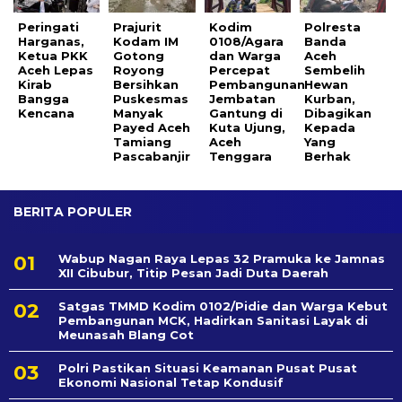
Peringati
Prajurit
Kodim
Polresta
Harganas,
Kodam IM
0108/Agara
Banda
Ketua PKK
Gotong
dan Warga
Aceh
Aceh Lepas
Royong
Percepat
Sembelih
Kirab
Bersihkan
Pembangunan
Hewan
Bangga
Puskesmas
Jembatan
Kurban,
Kencana
Manyak
Gantung di
Dibagikan
Payed Aceh
Kuta Ujung,
Kepada
Tamiang
Aceh
Yang
Pascabanjir
Tenggara
Berhak
BERITA POPULER
Wabup Nagan Raya Lepas 32 Pramuka ke Jamnas
XII Cibubur, Titip Pesan Jadi Duta Daerah
Satgas TMMD Kodim 0102/Pidie dan Warga Kebut
Pembangunan MCK, Hadirkan Sanitasi Layak di
Meunasah Blang Cot
Polri Pastikan Situasi Keamanan Pusat Pusat
Ekonomi Nasional Tetap Kondusif