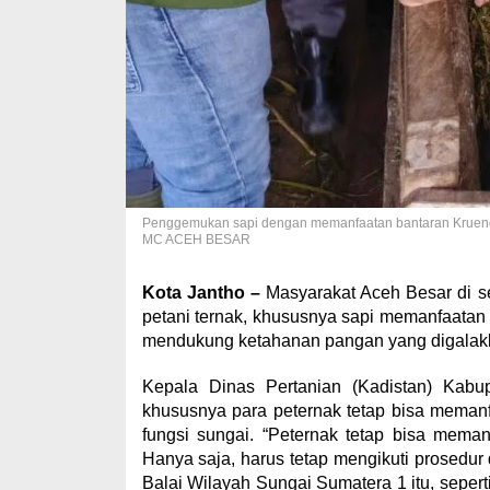
Penggemukan sapi dengan memanfaatan bantaran Krueng
MC ACEH BESAR
Kota Jantho –
Masyarakat Aceh Besar di se
petani ternak, khususnya sapi memanfaata
mendukung ketahanan pangan yang digalak
Kepala Dinas Pertanian (Kadistan) Kab
khususnya para peternak tetap bisa meman
fungsi sungai. “Peternak tetap bisa mema
Hanya saja, harus tetap mengikuti prosedu
Balai Wilayah Sungai Sumatera 1 itu, sepert