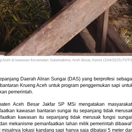
 Aceh di kawasan Kecamatan Sukamakmur, Aceh Besar, Kamis (10/4/2025) FOTO
panjang Daerah Aliran Sungai (DAS) yang berprofesi sebaga
n bantaran Krueng Aceh untuk program penggemukan sapi untu
kan pemerintah.
upaten Aceh Besar Jakfar SP MSi mengatakan masyarakat
faatkan kawasan bantaran sungai itu sepanjang tidak merusa
nfaatkan kawasan itu sepanjang tidak merusak fungsi sungai
r dan mekanisme pemanfaatkan lahan milik pemerintah dibawa
i misalnya lokasi kandang sapi hanya saja dibatasi 5 meter dar