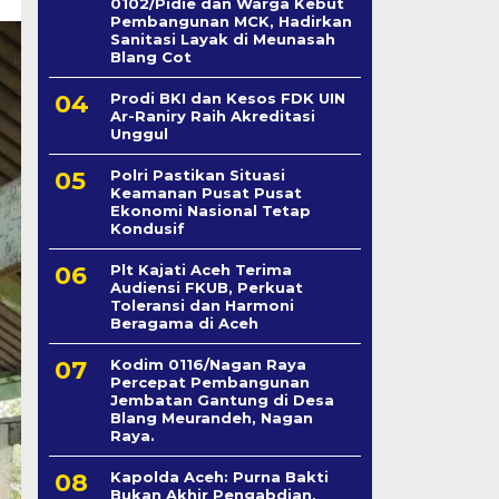
0102/Pidie dan Warga Kebut
Pembangunan MCK, Hadirkan
Sanitasi Layak di Meunasah
Blang Cot
Prodi BKI dan Kesos FDK UIN
Ar-Raniry Raih Akreditasi
Unggul
Polri Pastikan Situasi
Keamanan Pusat Pusat
Ekonomi Nasional Tetap
Kondusif
Plt Kajati Aceh Terima
Audiensi FKUB, Perkuat
Toleransi dan Harmoni
Beragama di Aceh
Kodim 0116/Nagan Raya
Percepat Pembangunan
Jembatan Gantung di Desa
Blang Meurandeh, Nagan
Raya.
Kapolda Aceh: Purna Bakti
Bukan Akhir Pengabdian,