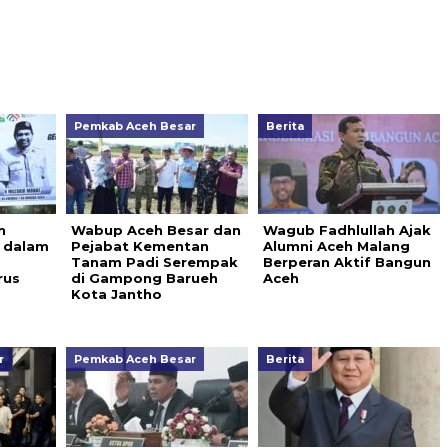
Pemkab Aceh Besar
Berita
n
Wabup Aceh Besar dan
Wagub Fadhlullah Ajak
 dalam
Pejabat Kementan
Alumni Aceh Malang
Tanam Padi Serempak
Berperan Aktif Bangun
rus
di Gampong Barueh
Aceh
Kota Jantho
r
Pemkab Aceh Besar
Berita