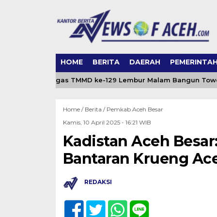
HOME
BERITA
DAERAH
PEMERINTA
ir Bersih, Satgas TMMD ke-129 Lembur Malam Bangun Tower Air
Home /
Berita
/
Pemkab Aceh Besar
Kamis, 10 April 2025 - 16:21 WIB
Kadistan Aceh Besar
Bantaran Krueng A
REDAKSI