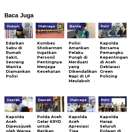
Baca Juga
Hukum
Olahraga
Berita
Polri
Edarkan
Kombes
Polisi
Kapolda
Sabu di
Shobarmen
Amankan
Bersama
Rumah
Ingatkan
Pelaku
Pemangku
Sakit,
Personil
Pungli di
Kepentingan
Seorang
Pentingnya
Merduati
di Aceh
Wanita
Menjaga
yang
Deklarasi
Diamankan
Kesehatan
Dikendalikan
Green
Polisi
Napi di LP
Policing
Meulaboh
Daerah
Daerah
Olahraga
Polri
Kapolda
Polda Aceh
Kapolda
Kapolda
Aceh
Gelar KRYD
Aceh
Harap
Dipeusijuek
untuk
Apresiasi
Seluruh
oleh Warga
Berikan
Tiga
Polwan di