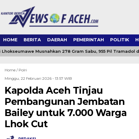
HOME
BERITA
DAERAH
PEMERINTAH
POLITIK
H
i Lhokseumawe Musnahkan 278 Gram Sabu, 955 Pil Tramadol dan
Home /
Polri
Minggu, 22 Februari 2026 - 13:57 WIB
Kapolda Aceh Tinjau
Pembangunan Jembatan
Bailey untuk 7.000 Warga
Lhok Cut
REDAKSI