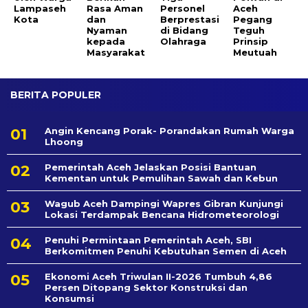
Lampaseh
Rasa Aman
Personel
Aceh
Kota
dan
Berprestasi
Pegang
Nyaman
di Bidang
Teguh
kepada
Olahraga
Prinsip
Masyarakat
Meutuah
BERITA POPULER
Angin Kencang Porak- Porandakan Rumah Warga
Lhoong
Pemerintah Aceh Jelaskan Posisi Bantuan
Kementan untuk Pemulihan Sawah dan Kebun
Wagub Aceh Dampingi Wapres Gibran Kunjungi
Lokasi Terdampak Bencana Hidrometeorologi
Penuhi Permintaan Pemerintah Aceh, SBI
Berkomitmen Penuhi Kebutuhan Semen di Aceh
Ekonomi Aceh Triwulan II-2026 Tumbuh 4,86
Persen Ditopang Sektor Konstruksi dan
Konsumsi