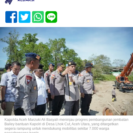
Kapolda Aceh Marzuki Ali Basyah meninjau progres pembangunan jembatan
Bailey bantuan Kapolri di Desa Lhok Cut, Aceh Utara, yang ditargetkan
segera rampung untuk mendukung mobilitas sekitar 7.000 warga