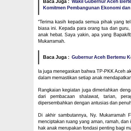
Baca Juga :
Wakil Gubernur Aceh Berte
Komitmen Pembangunan Ekonomi dan
“Terima kasih kepada semua pihak yang tela
biasa ini. Kepada para orang tua dan guru
anak hebat. Saya yakin, apa yang Bapak/Ibu
Mukarramah.
Baca Juga :
Gubernur Aceh Bertemu 
Ia juga menegaskan bahwa TP-PKK Aceh akan
dalam memastikan setiap anak mendapatkan 
Rangkaian kegiatan juga dimeriahkan den
dari pembacaan shalawat, tarian, per
dipersembahkan dengan antusias dan penu
Di akhir sambutannya, Ny. Mukarramah F
menciptakan ruang yang aman, ramah, dan in
hak anak merupakan fondasi penting bagi m