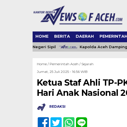
HOME
BERITA
DAERAH
PEMERINTA
28 Pegawai Negeri Sipil
Kapolda Aceh Dampingi Wak
Home /
Pemerintah Aceh
/
Sejarah
Jumat, 25 Juli 2025 - 16:56 WIB
Ketua Staf Ahli TP-P
Hari Anak Nasional 2
REDAKSI