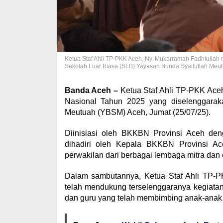
Ketua Staf Ahli TP-PKK Aceh, Ny. Mukarramah Fadhlullah 
Sekolah Luar Biasa (SLB) Yayasan Bunda Syaifullah Meutu
Banda Aceh –
Ketua Staf Ahli TP-PKK Aceh
Nasional Tahun 2025 yang diselenggarak
Meutuah (YBSM) Aceh, Jumat (25/07/25).
Diinisiasi oleh BKKBN Provinsi Aceh deng
dihadiri oleh Kepala BKKBN Provinsi A
perwakilan dari berbagai lembaga mitra dan o
Dalam sambutannya, Ketua Staf Ahli TP-P
telah mendukung terselenggaranya kegiatan
dan guru yang telah membimbing anak-anak