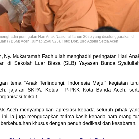
menghadiri peringatan Hari Anak Nasional Tahun 2025 yang diselenggarakan di
ah (YBSM) Aceh, Jumat (25/07/25). Foto; Dok. Biro Adpim Setda Aceh
, Ny. Mukarramah Fadhlullah menghadiri peringatan Hari Ana
an di Sekolah Luar Biasa (SLB) Yayasan Bunda Syaifulla
an tema “Anak Terlindungi, Indonesia Maju,” kegiatan turu
ceh, jajaran SKPA, Ketua TP-PKK Kota Banda Aceh, sert
rganisasi terkait.
Kk Aceh menyampaikan apresiasi kepada seluruh pihak yan
 ini. Ia juga mengucapkan terima kasih kepada para orang tu
 berkebutuhan khusus dengan penuh dedikasi dan kesabaran.