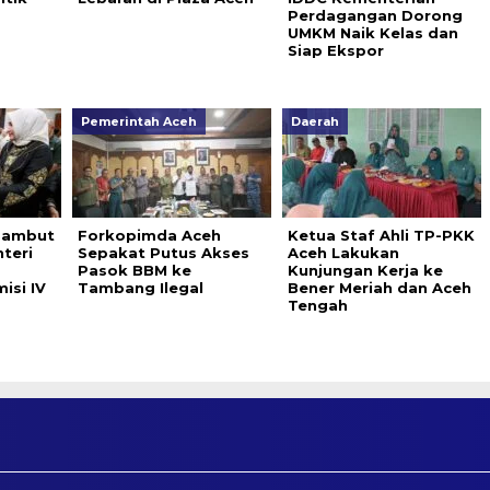
Perdagangan Dorong
UMKM Naik Kelas dan
Siap Ekspor
Pemerintah Aceh
Daerah
Sambut
Forkopimda Aceh
Ketua Staf Ahli TP-PKK
teri
Sepakat Putus Akses
Aceh Lakukan
Pasok BBM ke
Kunjungan Kerja ke
si IV
Tambang Ilegal
Bener Meriah dan Aceh
Tengah