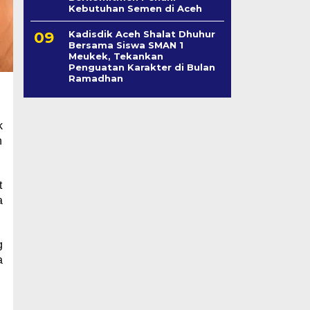
Kebutuhan Semen di Aceh
Kadisdik Aceh Shalat Dhuhur
Bersama Siswa SMAN 1
Meukek, Tekankan
Penguatan Karakter di Bulan
Ramadhan
k
h
t
a
g
a