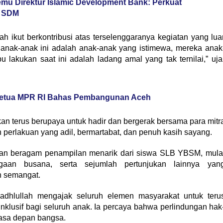
mu Direktur Islamic Development Bank: Perkuat
 SDM
h ikut berkontribusi atas terselenggaranya kegiatan yang lua
, anak-anak ini adalah anak-anak yang istimewa, mereka anak
 lakukan saat ini adalah ladang amal yang tak ternilai,” uja
Ketua MPR RI Bahas Pembangunan Aceh
 terus berupaya untuk hadir dan bergerak bersama para mitr
perlakuan yang adil, bermartabat, dan penuh kasih sayang.
gan beragam penampilan menarik dari siswa SLB YBSM, mula
agaan busana, serta sejumlah pertunjukan lainnya yan
h semangat.
adhlullah mengajak seluruh elemen masyarakat untuk teru
klusif bagi seluruh anak. Ia percaya bahwa perlindungan hak
asa depan bangsa.