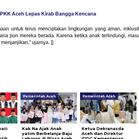
a PKK Aceh Lepas Kirab Bangga Kencana
maan untuk terus menciptakan lingkungan yang aman, inklusif
mana pun mereka berada. Karena ketika anak terlindungi, mas
enjanjikan,” ujarnya. []
Pemerintah Aceh
Pemerintah Aceh
ati
Kak Na Ajak Anak
Ketua Dekranasda
yatim Berbelanja Baju
Aceh dan Direktur
ntik
Lebaran di Plaza Aceh
IDDC Kementerian