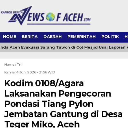
HOME
BERITA
DAERAH
PEMERINTAH
POLITIK
H
da Aceh Evakuasi Sarang Tawon di Cot Mesjid Usai Laporan ke
Home /
Tni
Kamis, 4 Juni 2026 - 21:56 WIB
Kodim 0108/Agara
Laksanakan Pengecoran
Pondasi Tiang Pylon
Jembatan Gantung di Desa
Teger Miko, Aceh