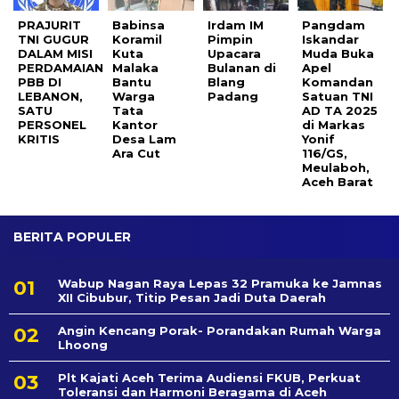
PRAJURIT
Babinsa
Irdam IM
Pangdam
TNI GUGUR
Koramil
Pimpin
Iskandar
DALAM MISI
Kuta
Upacara
Muda Buka
PERDAMAIAN
Malaka
Bulanan di
Apel
PBB DI
Bantu
Blang
Komandan
LEBANON,
Warga
Padang
Satuan TNI
SATU
Tata
AD TA 2025
PERSONEL
Kantor
di Markas
KRITIS
Desa Lam
Yonif
Ara Cut
116/GS,
Meulaboh,
Aceh Barat
BERITA POPULER
Wabup Nagan Raya Lepas 32 Pramuka ke Jamnas
XII Cibubur, Titip Pesan Jadi Duta Daerah
Angin Kencang Porak- Porandakan Rumah Warga
Lhoong
Plt Kajati Aceh Terima Audiensi FKUB, Perkuat
Toleransi dan Harmoni Beragama di Aceh