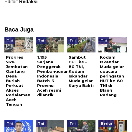
Editor:
Redaksi
Baca Juga
Tni
Tni
Tni
Tni
Progres
1.195
Sambut
Kodam
56%,
Sarjana
HUT ke –
Iskandar
Jembatan
Penggerak
80 TNI,
Muda gelar
Gantung
Pembangunan
Kodam
upacara
Desa
Indonesia
Iskandar
peringatan
Burlah
Batch-3
Muda gelar
HUT ke-80
Perkuat
Provinsi
Karya Bakti
TNI di
Akses
Aceh resmi
Blang
Pedalaman
dilantik
Padang
Aceh
Tengah
Tni
Tni
Tni
Berita