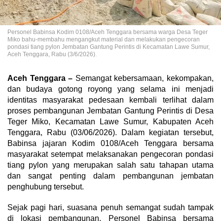
Personel Babinsa Kodim 0108/Aceh Tenggara bersama warga Desa Teger
Miko bahu-membahu mengangkut material dan melakukan pengecoran
pondasi tiang pylon Jembatan Gantung Perintis di Kecamatan Lawe Sumur,
Aceh Tenggara, Rabu (3/6/2026).
Aceh Tenggara –
Semangat kebersamaan, kekompakan,
dan budaya gotong royong yang selama ini menjadi
identitas masyarakat pedesaan kembali terlihat dalam
proses pembangunan Jembatan Gantung Perintis di Desa
Teger Miko, Kecamatan Lawe Sumur, Kabupaten Aceh
Tenggara, Rabu (03/06/2026). Dalam kegiatan tersebut,
Babinsa jajaran Kodim 0108/Aceh Tenggara bersama
masyarakat setempat melaksanakan pengecoran pondasi
tiang pylon yang merupakan salah satu tahapan utama
dan sangat penting dalam pembangunan jembatan
penghubung tersebut.
Sejak pagi hari, suasana penuh semangat sudah tampak
di lokasi pembangunan. Personel Babinsa bersama