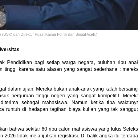
a (USK) dan Direktur Pusat Kajian Politik dan Sosial Aceh.)
versitas
ak Pendidikan bagi setiap warga negara, puluhan ribu ana
 tinggi karena satu alasan yang sangat sederhana : merek
gal dalam ujian. Mereka bukan anak-anak yang kalah bersaing
asuk perguruan tinggi negeri yang sangat kompetitif. Merek
 diterima sebagai mahasiswa. Namun ketika tiba waktuny
a runtuh di hadapan tagihan biaya kuliah yang tak sanggu
an bahwa sekitar 60 ribu calon mahasiswa yang lulus Seleks
2026 tidak melanjutkan registrasi. Di balik angka itu terdapa