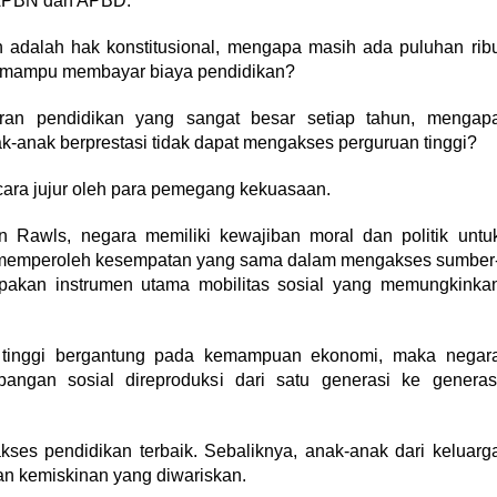
 APBN dan APBD.
n adalah hak konstitusional, mengapa masih ada puluhan rib
ak mampu membayar biaya pendidikan?
ran pendidikan yang sangat besar setiap tahun, mengap
-anak berprestasi tidak dapat mengakses perguruan tinggi?
cara jujur oleh para pemegang kekuasaan.
hn Rawls, negara memiliki kewajiban moral dan politik untu
 memperoleh kesempatan yang sama dalam mengakses sumber
pakan instrumen utama mobilitas sosial yang memungkinka
 tinggi bergantung pada kemampuan ekonomi, maka negar
ngan sosial direproduksi dari satu generasi ke generas
ses pendidikan terbaik. Sebaliknya, anak-anak dari keluarg
ran kemiskinan yang diwariskan.