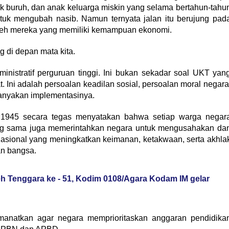
k buruh, dan anak keluarga miskin yang selama bertahun-tahu
tuk mengubah nasib. Namun ternyata jalan itu berujung pad
leh mereka yang memiliki kemampuan ekonomi.
g di depan mata kita.
nistratif perguruan tinggi. Ini bukan sekadar soal UKT yan
 Ini adalah persoalan keadilan sosial, persoalan moral negara
tanyakan implementasinya.
1945 secara tegas menyatakan bahwa setiap warga negar
ng sama juga memerintahkan negara untuk mengusahakan da
asional yang meningkatkan keimanan, ketakwaan, serta akhla
n bangsa.
ceh Tenggara ke - 51, Kodim 0108/Agara Kodam IM gelar
amanatkan agar negara memprioritaskan anggaran pendidika