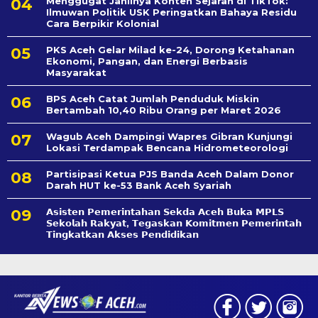
Menggugat Jahilnya Konten Sejarah di TikTok:
Ilmuwan Politik USK Peringatkan Bahaya Residu
Cara Berpikir Kolonial
PKS Aceh Gelar Milad ke-24, Dorong Ketahanan
Ekonomi, Pangan, dan Energi Berbasis
Masyarakat
BPS Aceh Catat Jumlah Penduduk Miskin
Bertambah 10,40 Ribu Orang per Maret 2026
Wagub Aceh Dampingi Wapres Gibran Kunjungi
Lokasi Terdampak Bencana Hidrometeorologi
Partisipasi Ketua PJS Banda Aceh Dalam Donor
Darah HUT ke-53 Bank Aceh Syariah
𝗔𝘀𝗶𝘀𝘁𝗲𝗻 𝗣𝗲𝗺𝗲𝗿𝗶𝗻𝘁𝗮𝗵𝗮𝗻 𝗦𝗲k𝗱𝗮 𝗔𝗰𝗲𝗵 𝗕𝘂𝗸𝗮 𝗠𝗣𝗟𝗦
𝗦𝗲𝗸𝗼𝗹𝗮𝗵 𝗥𝗮𝗸𝘆𝗮𝘁, 𝗧𝗲𝗴𝗮𝘀𝗸𝗮𝗻 𝗞𝗼𝗺𝗶𝘁𝗺𝗲𝗻 𝗣𝗲𝗺𝗲𝗿𝗶𝗻𝘁𝗮𝗵
𝗧𝗶𝗻𝗴𝗸𝗮𝘁𝗸𝗮𝗻 𝗔𝗸𝘀𝗲𝘀 𝗣𝗲𝗻𝗱𝗶𝗱𝗶𝗸𝗮𝗻