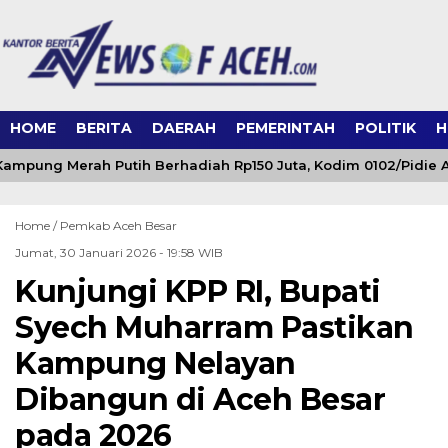
HOME
BERITA
DAERAH
PEMERINTAH
POLITIK
H
ampung Merah Putih Berhadiah Rp150 Juta, Kodim 0102/Pidie A
Home /
Pemkab Aceh Besar
Jumat, 30 Januari 2026 - 19:58 WIB
Kunjungi KPP RI, Bupati
Syech Muharram Pastikan
Kampung Nelayan
Dibangun di Aceh Besar
pada 2026