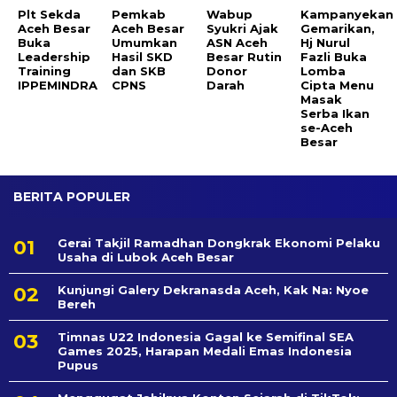
Plt Sekda
Pemkab
Wabup
Kampanyekan
Aceh Besar
Aceh Besar
Syukri Ajak
Gemarikan,
Buka
Umumkan
ASN Aceh
Hj Nurul
Leadership
Hasil SKD
Besar Rutin
Fazli Buka
Training
dan SKB
Donor
Lomba
IPPEMINDRA
CPNS
Darah
Cipta Menu
Masak
Serba Ikan
se-Aceh
Besar
BERITA POPULER
Gerai Takjil Ramadhan Dongkrak Ekonomi Pelaku
Usaha di Lubok Aceh Besar
Kunjungi Galery Dekranasda Aceh, Kak Na: Nyoe
Bereh
Timnas U22 Indonesia Gagal ke Semifinal SEA
Games 2025, Harapan Medali Emas Indonesia
Pupus