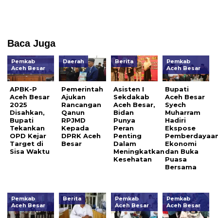
Baca Juga
Pemkab
Daerah
Berita
Pemkab
Aceh Besar
Aceh Besar
APBK-P
Pemerintah
Asisten I
Bupati
Aceh Besar
Ajukan
Sekdakab
Aceh Besar
2025
Rancangan
Aceh Besar,
Syech
Disahkan,
Qanun
Bidan
Muharram
Bupati
RPJMD
Punya
Hadiri
Tekankan
Kepada
Peran
Ekspose
OPD Kejar
DPRK Aceh
Penting
Pemberdayaa
Target di
Besar
Dalam
Ekonomi
Sisa Waktu
Meningkatkan
dan Buka
Kesehatan
Puasa
Bersama
Pemkab
Berita
Pemkab
Pemkab
Aceh Besar
Aceh Besar
Aceh Besar