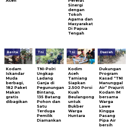
Aceh
Pererat
Sinergi
dengan
Tokoh
Agama dan
Masyarakat
Di Papua
Tengah
Berita
Tni
Tni
Daerah
Kodam
TNI-Polri
Kodim
Dukungan
Iskandar
Ungkap
Aceh
Program
Muda
Ladang
Tamiang
Kasad “TNI
berbagi,
Ganja di
Siapkan
Manunggal
182 Paket
Pegunungan
2.500 Porsi
Air” Prajurit
Makan
Bintang,
Kuah
Kodam IM
gratis
135 Batang
Beulangong
bersama
dibagikan
Pohon dan
untuk
Warga
Satu
Bukber
Lawe
Terduga
Warga
Kingga
Pemilik
Huntara
Pasang
Diamankan
Pipa Air
bersih