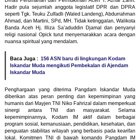
Dinas Perumahan dan Permukiman Aceh T. Aznal Zahri.
Hadir pula sejumlah anggota legislatif DPR dan DPRA
seperti Tgk. Teuku Zulfadli (Waled Landeng), Abdurrahman
Ahmad, dan Martini, SPd, MH. Tidak ketinggalan, Walikota
Banda Aceh Hj. Illiza Sa’aduddin Djamal dan penyanyi
religi nasional Opick turut menyemarakkan acara dengan
nuansa spiritual yang mendalam.
Baca Juga :
156 ASN baru di lingkungan Kodam
Iskandar Muda mengikuti Pembekalan di Ajendam
Iskandar Muda
Penghargaan yang diterima Pangdam Iskandar Muda
diberikan atas peran penting dan kepemimpinan yang
humanis dari Mayjen TNI Niko Fahrizal dalam memperkuat
sinergi antara TNI dan masyarakat. Selama
kepemimpinannya, Kodam IM aktif dalam berbagai
program sosial, kemanusiaan, pendidikan, kesehatan, dan
penguatan stabilitas wilayah yang berbasis pada kearifan
lokal. Komitmen TNI di bawah komando Pangdam IM