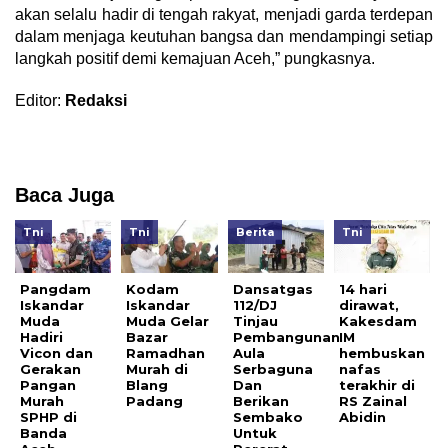
akan selalu hadir di tengah rakyat, menjadi garda terdepan
dalam menjaga keutuhan bangsa dan mendampingi setiap
langkah positif demi kemajuan Aceh,” pungkasnya.
Editor:
Redaksi
Baca Juga
Tni
Tni
Berita
Tni
Pangdam
Kodam
Dansatgas
14 hari
Iskandar
Iskandar
112/DJ
dirawat,
Muda
Muda Gelar
Tinjau
Kakesdam
Hadiri
Bazar
Pembangunan
IM
Vicon dan
Ramadhan
Aula
hembuskan
Gerakan
Murah di
Serbaguna
nafas
Pangan
Blang
Dan
terakhir di
Murah
Padang
Berikan
RS Zainal
SPHP di
Sembako
Abidin
Banda
Untuk