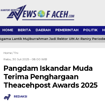
HOME
BERITA
DAERAH
PEMERINTAH
POLITIK
H
gama Lantik Mujiburrahman Jadi Rektor UIN Ar-Raniry Periode
Home /
Tni
Rabu, 30 Juli 2025 - 08:00 WIB
Pangdam Iskandar Muda
Terima Penghargaan
Theacehpost Awards 2025
REDAKSI