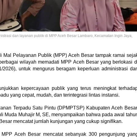
strasi dan layanan publik di MPP Aceh Besar Lambaro, Kecamatan Ingin Jaya,
 di Mal Pelayanan Publik (MPP) Aceh Besar tampak ramai seja
 berbagai wilayah memadati MPP Aceh Besar yang berlokasi d
1/2026), untuk mengurus beragam keperluan administrasi da
unjukkan kepercayaan publik yang terus meningkat terhada
u yang cepat, mudah, dan terintegrasi lintas instansi.
anan Terpadu Satu Pintu (DPMPTSP) Kabupaten Aceh Besar
Ahli Muda Muhajir M, SE, menyampaikan bahwa pada awal tahu
Besar mencatat jumlah kunjungan yang cukup signifikan.
, MPP Aceh Besar mencatat sebanyak 300 pengunjung yan