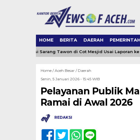
HOME
BERITA
DAERAH
PEMERINTA
h Evakuasi Sarang Tawon di Cot Mesjid Usai Laporan ke 0651-
Home /
Aceh Besar
/
Daerah
Senin, 5 Januari 2026 - 15:45 WIB
Pelayanan Publik Ma
Ramai di Awal 2026
REDAKSI