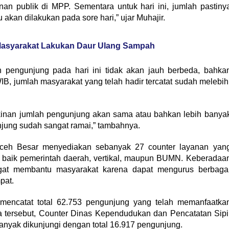
n publik di MPP. Sementara untuk hari ini, jumlah pastiny
 akan dilakukan pada sore hari,” ujar Muhajir.
asyarakat Lakukan Daur Ulang Sampah
 pengunjung pada hari ini tidak akan jauh berbeda, bahka
B, jumlah masyarakat yang telah hadir tercatat sudah melebih
ungkinan jumlah pengunjung akan sama atau bahkan lebih banya
unjung sudah sangat ramai,” tambahnya.
ceh Besar menyediakan sebanyak 27 counter layanan yan
a, baik pemerintah daerah, vertikal, maupun BUMN. Keberadaa
angat membantu masyarakat karena dapat mengurus berbaga
pat.
encatat total 62.753 pengunjung yang telah memanfaatka
ta tersebut, Counter Dinas Kependudukan dan Pencatatan Sipi
banyak dikunjungi dengan total 16.917 pengunjung.