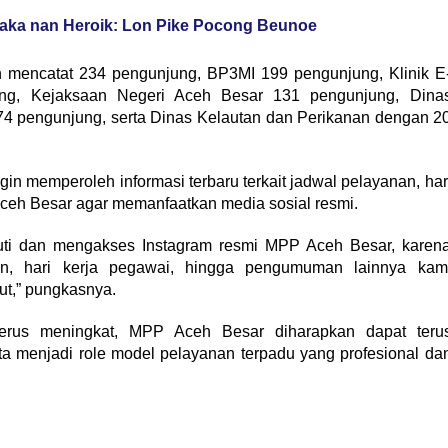
naka nan Heroik: Lon Pike Pocong Beunoe
h mencatat 234 pengunjung, BP3MI 199 pengunjung, Klinik E
ng, Kejaksaan Negeri Aceh Besar 131 pengunjung, Dina
 pengunjung, serta Dinas Kelautan dan Perikanan dengan 2
n memperoleh informasi terbaru terkait jadwal pelayanan, har
 Aceh Besar agar memanfaatkan media sosial resmi.
uti dan mengakses Instagram resmi MPP Aceh Besar, karen
anan, hari kerja pegawai, hingga pengumuman lainnya kam
ut,” pungkasnya.
erus meningkat, MPP Aceh Besar diharapkan dapat teru
ta menjadi role model pelayanan terpadu yang profesional da