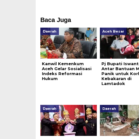
Baca Juga
Daerah
Aceh Besar
Kanwil Kemenkum
Pj Bupati Iswan
Aceh Gelar Sosialisasi
Antar Bantuan 
Indeks Reformasi
Panik untuk Ko
Hukum
Kebakaran di
Lamtadok
Daerah
Daerah