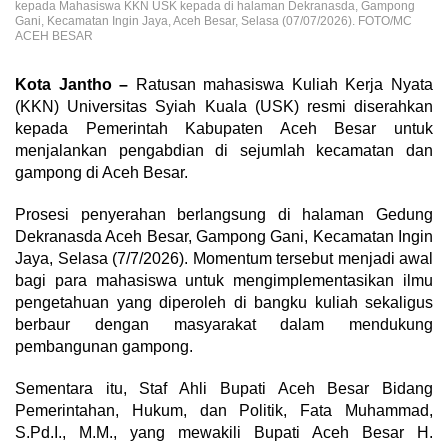
kepada Mahasiswa KKN USK kepada di halaman Dekranasda, Gampong
Gani, Kecamatan Ingin Jaya, Aceh Besar, Selasa (07/07/2026). FOTO/MC
ACEH BESAR
Kota Jantho –
Ratusan mahasiswa Kuliah Kerja Nyata
(KKN) Universitas Syiah Kuala (USK) resmi diserahkan
kepada Pemerintah Kabupaten Aceh Besar untuk
menjalankan pengabdian di sejumlah kecamatan dan
gampong di Aceh Besar.
Prosesi penyerahan berlangsung di halaman Gedung
Dekranasda Aceh Besar, Gampong Gani, Kecamatan Ingin
Jaya, Selasa (7/7/2026). Momentum tersebut menjadi awal
bagi para mahasiswa untuk mengimplementasikan ilmu
pengetahuan yang diperoleh di bangku kuliah sekaligus
berbaur dengan masyarakat dalam mendukung
pembangunan gampong.
Sementara itu, Staf Ahli Bupati Aceh Besar Bidang
Pemerintahan, Hukum, dan Politik, Fata Muhammad,
S.Pd.I., M.M., yang mewakili Bupati Aceh Besar H.