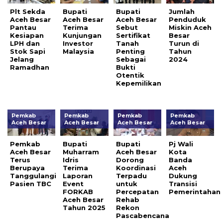
Plt Sekda
Bupati
Bupati
Jumlah
Aceh Besar
Aceh Besar
Aceh Besar
Penduduk
Pantau
Terima
Sebut
Miskin Aceh
Kesiapan
Kunjungan
Sertifikat
Besar
LPH dan
Investor
Tanah
Turun di
Stok Sapi
Malaysia
Penting
Tahun
Jelang
Sebagai
2024
Ramadhan
Bukti
Otentik
Kepemilikan
Pemkab
Pemkab
Pemkab
Pemkab
Aceh Besar
Aceh Besar
Aceh Besar
Aceh Besar
Pemkab
Bupati
Bupati
Pj Wali
Aceh Besar
Muharram
Aceh Besar
Kota
Terus
Idris
Dorong
Banda
Berupaya
Terima
Koordinasi
Aceh
Tanggulangi
Laporan
Terpadu
Dukung
Pasien TBC
Event
untuk
Transisi
FORKAB
Percepatan
Pemerintahan
Aceh Besar
Rehab
Tahun 2025
Rekon
Pascabencana