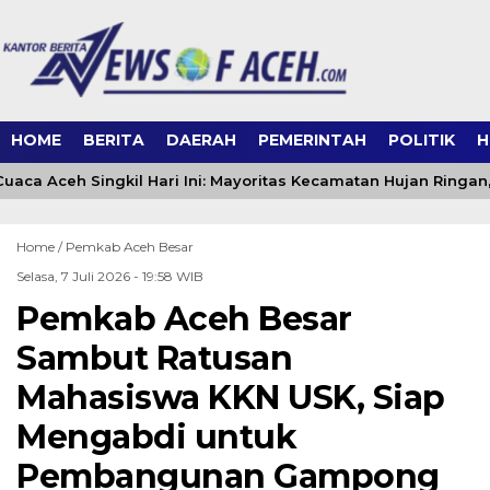
HOME
BERITA
DAERAH
PEMERINTAH
POLITIK
H
uaca Aceh Singkil Hari Ini: Mayoritas Kecamatan Hujan Ringan,
Home /
Pemkab Aceh Besar
Selasa, 7 Juli 2026 - 19:58 WIB
Pemkab Aceh Besar
Sambut Ratusan
Mahasiswa KKN USK, Siap
Mengabdi untuk
Pembangunan Gampong