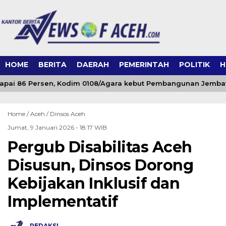
HOME
BERITA
DAERAH
PEMERINTAH
POLITIK
H
pai 86 Persen, Kodim 0108/Agara kebut Pembangunan Jembat
Home /
Aceh
/
Dinsos Aceh
Jumat, 9 Januari 2026 - 18:17 WIB
Pergub Disabilitas Aceh
Disusun, Dinsos Dorong
Kebijakan Inklusif dan
Implementatif
REDAKSI