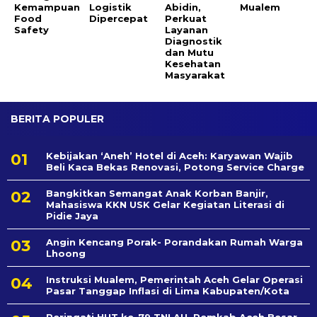
Kemampuan
Logistik
Abidin,
Mualem
Food
Dipercepat
Perkuat
Safety
Layanan
Diagnostik
dan Mutu
Kesehatan
Masyarakat
BERITA POPULER
Kebijakan ‘Aneh’ Hotel di Aceh: Karyawan Wajib
Beli Kaca Bekas Renovasi, Potong Service Charge
Bangkitkan Semangat Anak Korban Banjir,
Mahasiswa KKN USK Gelar Kegiatan Literasi di
Pidie Jaya
Angin Kencang Porak- Porandakan Rumah Warga
Lhoong
Instruksi Mualem, Pemerintah Aceh Gelar Operasi
Pasar Tanggap Inflasi di Lima Kabupaten/Kota
Peringati HUT ke-79 TNI AU, Pemkab Aceh Besar