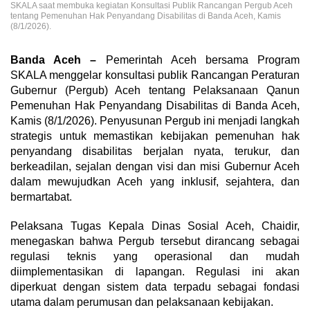
SKALA saat membuka kegiatan Konsultasi Publik Rancangan Pergub Aceh
tentang Pemenuhan Hak Penyandang Disabilitas di Banda Aceh, Kamis
(8/1/2026).
Banda Aceh –
Pemerintah Aceh bersama Program
SKALA menggelar konsultasi publik Rancangan Peraturan
Gubernur (Pergub) Aceh tentang Pelaksanaan Qanun
Pemenuhan Hak Penyandang Disabilitas di Banda Aceh,
Kamis (8/1/2026). Penyusunan Pergub ini menjadi langkah
strategis untuk memastikan kebijakan pemenuhan hak
penyandang disabilitas berjalan nyata, terukur, dan
berkeadilan, sejalan dengan visi dan misi Gubernur Aceh
dalam mewujudkan Aceh yang inklusif, sejahtera, dan
bermartabat.
Pelaksana Tugas Kepala Dinas Sosial Aceh, Chaidir,
menegaskan bahwa Pergub tersebut dirancang sebagai
regulasi teknis yang operasional dan mudah
diimplementasikan di lapangan. Regulasi ini akan
diperkuat dengan sistem data terpadu sebagai fondasi
utama dalam perumusan dan pelaksanaan kebijakan.