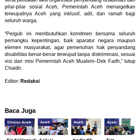
pilar-pilar sosial Aceh, Pemerintah Aceh menargetkan
terwujudnya Aceh yang inklusif, adil, dan ramah bagi
seluruh warga.
“Pergub ini membutuhkan komitmen bersama seluruh
pemangku kepentingan, baik aparatur negara maupun
elemen masyarakat, agar pemenuhan hak penyandang
disabilitas benar-benar terwujud tanpa diskriminasi, sesuai
visi dan misi Pemerintah Aceh Mualem–Dek Fadh,” tutup
Chaidir.
Editor:
Redaksi
Baca Juga
Dinsos Aceh
Aceh
Aceh
Aceh
Tindaklanjuti
Solusi
Kadisdik
Tim