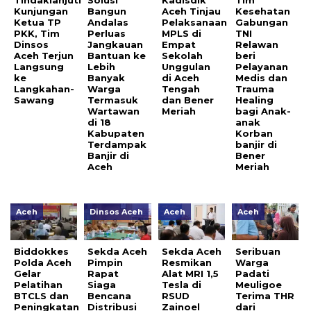
Kunjungan
Bangun
Aceh Tinjau
Kesehatan
Ketua TP
Andalas
Pelaksanaan
Gabungan
PKK, Tim
Perluas
MPLS di
TNI
Dinsos
Jangkauan
Empat
Relawan
Aceh Terjun
Bantuan ke
Sekolah
beri
Langsung
Lebih
Unggulan
Pelayanan
ke
Banyak
di Aceh
Medis dan
Langkahan-
Warga
Tengah
Trauma
Sawang
Termasuk
dan Bener
Healing
Wartawan
Meriah
bagi Anak-
di 18
anak
Kabupaten
Korban
Terdampak
banjir di
Banjir di
Bener
Aceh
Meriah
Aceh
Dinsos Aceh
Aceh
Aceh
Biddokkes
Sekda Aceh
Sekda Aceh
Seribuan
Polda Aceh
Pimpin
Resmikan
Warga
Gelar
Rapat
Alat MRI 1,5
Padati
Pelatihan
Siaga
Tesla di
Meuligoe
BTCLS dan
Bencana
RSUD
Terima THR
Peningkatan
Distribusi
Zainoel
dari