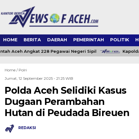
HOME
BERITA
DAERAH
PEMERINTAH
POLITIK
H
tah Aceh Angkat 228 Pegawai Negeri Sipil
Kapolda
Home /
Polri
Jumat, 12 September 2025 - 21:25 WIB
Polda Aceh Selidiki Kasus
Dugaan Perambahan
Hutan di Peudada Bireuen
REDAKSI