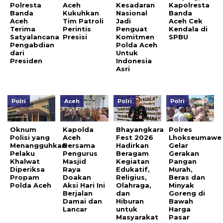
Polresta
Aceh
Kesadaran
Kapolresta
Banda
Kukuhkan
Nasional
Banda
Aceh
Tim Patroli
Jadi
Aceh Cek
Terima
Perintis
Penguat
Kendala di
Satyalancana
Presisi
Komitmen
SPBU
Pengabdian
Polda Aceh
dari
Untuk
Presiden
Indonesia
Asri
Polri
Aceh
Polri
Polri
Oknum
Kapolda
Bhayangkara
Polres
Polisi yang
Aceh
Fest 2026
Lhokseumawe
Menangguhkan
Bersama
Hadirkan
Gelar
Pelaku
Pengurus
Beragam
Gerakan
Khalwat
Masjid
Kegiatan
Pangan
Diperiksa
Raya
Edukatif,
Murah,
Propam
Doakan
Religius,
Beras dan
Polda Aceh
Aksi Hari Ini
Olahraga,
Minyak
Berjalan
dan
Goreng di
Damai dan
Hiburan
Bawah
Lancar
untuk
Harga
Masyarakat
Pasar