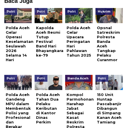
Baca Juga
Polri
Polri
Polri
Hukrim
Polda Aceh
Kapolda
Polda Aceh
Opsnal
Gelar
Aceh Resmi
Gelar
Satreskrim
Operasi
Tutup
Upacara
Polresta
Keselamatan
Festival
Peringatan
Banda
Seulawah
Band Hari
Hari
Aceh
2026
Bhayangkara
Pahlawan
Tangkap
Selama 14
ke-79
Tahun 2025
Pelaku
Hari
Curanmor
Polri
Polri
Banda Aceh
Polri
Polda Aceh
Polda Aceh
Kompol
150 Unit
Gandeng
Tahan Dua
Parmohonan
Huntap
MPU dalam
Pelaku
Harahap
Pascabanjir
Membentuk
Keributan
Jabat
Dibangun
Polisi yang
di Kantor
Sebagai
di Simpang
Profesional
Dinas
Kasat
Kanan Aceh
dan
Perkim
Reskrim
Tamiang
Berakar
Polresta