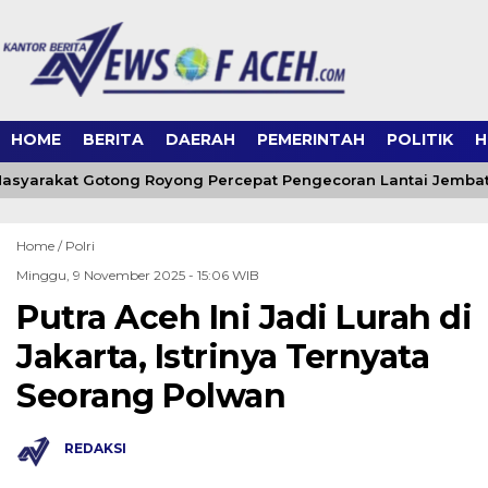
HOME
BERITA
DAERAH
PEMERINTAH
POLITIK
H
asyarakat Gotong Royong Percepat Pengecoran Lantai Jembat
Home /
Polri
Minggu, 9 November 2025 - 15:06 WIB
Putra Aceh Ini Jadi Lurah di
Jakarta, Istrinya Ternyata
Seorang Polwan
REDAKSI