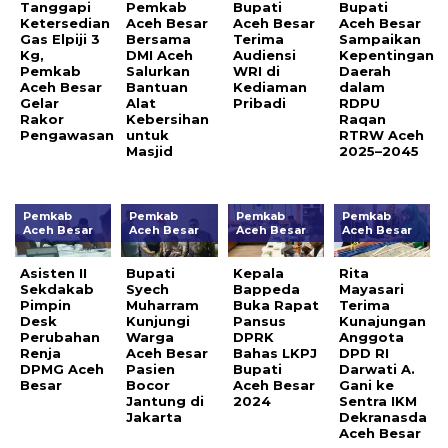
Tanggapi
Pemkab
Bupati
Bupati
Ketersedian
Aceh Besar
Aceh Besar
Aceh Besar
Gas Elpiji 3
Bersama
Terima
Sampaikan
Kg,
DMI Aceh
Audiensi
Kepentingan
Pemkab
Salurkan
WRI di
Daerah
Aceh Besar
Bantuan
Kediaman
dalam
Gelar
Alat
Pribadi
RDPU
Rakor
Kebersihan
Raqan
Pengawasan
untuk
RTRW Aceh
Masjid
2025–2045
Pemkab
Pemkab
Pemkab
Pemkab
Aceh Besar
Aceh Besar
Aceh Besar
Aceh Besar
Asisten II
Bupati
Kepala
Rita
Sekdakab
Syech
Bappeda
Mayasari
Pimpin
Muharram
Buka Rapat
Terima
Desk
Kunjungi
Pansus
Kunajungan
Perubahan
Warga
DPRK
Anggota
Renja
Aceh Besar
Bahas LKPJ
DPD RI
DPMG Aceh
Pasien
Bupati
Darwati A.
Besar
Bocor
Aceh Besar
Gani ke
Jantung di
2024
Sentra IKM
Jakarta
Dekranasda
Aceh Besar