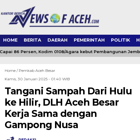
HOME
BERITA
DAERAH
PEMERINTAH
POLITIK
H
Capai 86 Persen, Kodim 0108/Agara kebut Pembangunan Jemba
Home /
Pemkab Aceh Besar
Kamis, 30 Januari 2025 - 01:40 WIB
Tangani Sampah Dari Hulu
ke Hilir, DLH Aceh Besar
Kerja Sama dengan
Gampong Nusa
REDAKSI