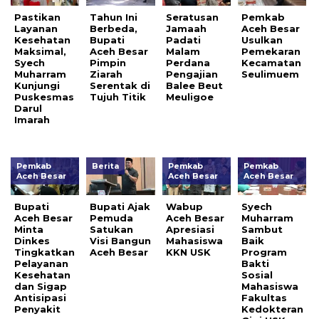
Pastikan
Tahun Ini
Seratusan
Pemkab
Layanan
Berbeda,
Jamaah
Aceh Besar
Kesehatan
Bupati
Padati
Usulkan
Maksimal,
Aceh Besar
Malam
Pemekaran
Syech
Pimpin
Perdana
Kecamatan
Muharram
Ziarah
Pengajian
Seulimuem
Kunjungi
Serentak di
Balee Beut
Puskesmas
Tujuh Titik
Meuligoe
Darul
Imarah
Pemkab
Berita
Pemkab
Pemkab
Aceh Besar
Aceh Besar
Aceh Besar
Bupati
Bupati Ajak
Wabup
Syech
Aceh Besar
Pemuda
Aceh Besar
Muharram
Minta
Satukan
Apresiasi
Sambut
Dinkes
Visi Bangun
Mahasiswa
Baik
Tingkatkan
Aceh Besar
KKN USK
Program
Pelayanan
Bakti
Kesehatan
Sosial
dan Sigap
Mahasiswa
Antisipasi
Fakultas
Penyakit
Kedokteran