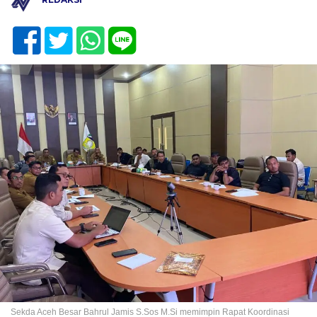
Sekda Aceh Besar Bahrul Jamis S.Sos M.Si memimpin Rapat Koordinasi