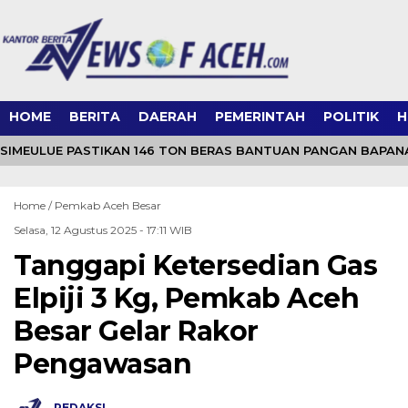
HOME
BERITA
DAERAH
PEMERINTAH
POLITIK
H
IMEULUE PASTIKAN 146 TON BERAS BANTUAN PANGAN BAPAN
Home /
Pemkab Aceh Besar
Selasa, 12 Agustus 2025 - 17:11 WIB
Tanggapi Ketersedian Gas
Elpiji 3 Kg, Pemkab Aceh
Besar Gelar Rakor
Pengawasan
REDAKSI