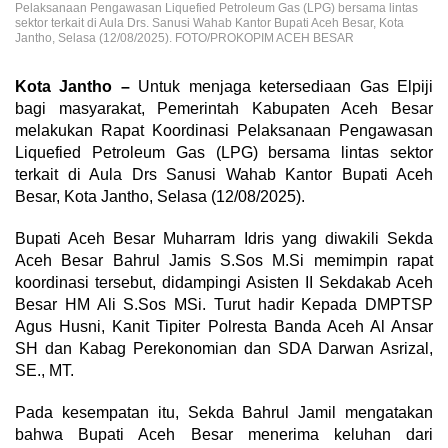
Pelaksanaan Pengawasan Liquefied Petroleum Gas (LPG) bersama lintas
sektor terkait di Aula Drs. Sanusi Wahab Kantor Bupati Aceh Besar, Kota
Jantho, Selasa (12/08/2025). FOTO/PROKOPIM ACEH BESAR
Kota Jantho –
Untuk menjaga ketersediaan Gas Elpiji
bagi masyarakat, Pemerintah Kabupaten Aceh Besar
melakukan Rapat Koordinasi Pelaksanaan Pengawasan
Liquefied Petroleum Gas (LPG) bersama lintas sektor
terkait di Aula Drs Sanusi Wahab Kantor Bupati Aceh
Besar, Kota Jantho, Selasa (12/08/2025).
Bupati Aceh Besar Muharram Idris yang diwakili Sekda
Aceh Besar Bahrul Jamis S.Sos M.Si memimpin rapat
koordinasi tersebut, didampingi Asisten II Sekdakab Aceh
Besar HM Ali S.Sos MSi. Turut hadir Kepada DMPTSP
Agus Husni, Kanit Tipiter Polresta Banda Aceh Al Ansar
SH dan Kabag Perekonomian dan SDA Darwan Asrizal,
SE., MT.
Pada kesempatan itu, Sekda Bahrul Jamil mengatakan
bahwa Bupati Aceh Besar menerima keluhan dari