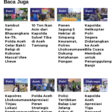
Baca Juga
Polri
Polri
Polri
Polri
Sambut
10 Ton Ikan
Panen
Kapolda:
Hari
Asin dari
Jagung 5
Helikopter
Bhayangkara
Kapolda
Hektar di
Polri
ke-79,
Sulsel Tiba
Simpang
Segera
Polda Aceh
di Aceh
Keuramat,
Didatangkan
Gelar Bakti
Tamiang
Polres
ke Aceh
Religi di
Lhokseumawe
Bila Cuaca
Kuburan
Dukung
Membaik
Massal Ulee
Ketahanan
untuk
Lheue
Pangan
Penanggulang
Banjir
Polri
Aceh
Polri
Olahraga
Kapolres
Polda Aceh
Polisi
Kapolda
Lhokseumawe
Apresiasi
Tertibkan
Aceh
Tinjau
Peran
Balap Liar
Apresiasi
Lokasi
Strategis
Jelang
Tiga
Pembangunan
Pers dalam
Sahur di
Personel