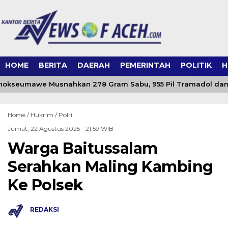
HOME
BERITA
DAERAH
PEMERINTAH
POLITIK
H
hokseumawe Musnahkan 278 Gram Sabu, 955 Pil Tramadol dan K
Home /
Hukrim
/
Polri
Jumat, 22 Agustus 2025 - 21:59 WIB
Warga Baitussalam
Serahkan Maling Kambing
Ke Polsek
REDAKSI