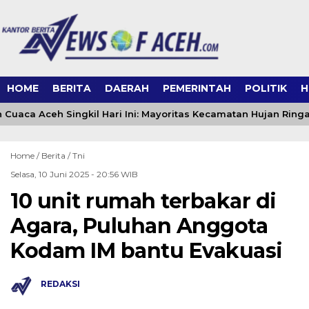
HOME
BERITA
DAERAH
PEMERINTAH
POLITIK
H
 Cuaca Aceh Singkil Hari Ini: Mayoritas Kecamatan Hujan Ringa
Home /
Berita
/
Tni
Selasa, 10 Juni 2025 - 20:56 WIB
10 unit rumah terbakar di
Agara, Puluhan Anggota
Kodam IM bantu Evakuasi
REDAKSI