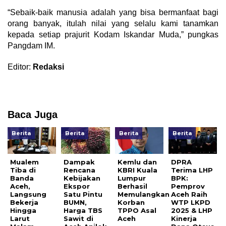
“Sebaik-baik manusia adalah yang bisa bermanfaat bagi
orang banyak, itulah nilai yang selalu kami tanamkan
kepada setiap prajurit Kodam Iskandar Muda,” pungkas
Pangdam IM.
Editor:
Redaksi
Baca Juga
Berita
Berita
Berita
Berita
Mualem
Dampak
Kemlu dan
DPRA
Tiba di
Rencana
KBRI Kuala
Terima LHP
Banda
Kebijakan
Lumpur
BPK:
Aceh,
Ekspor
Berhasil
Pemprov
Langsung
Satu Pintu
Memulangkan
Aceh Raih
Bekerja
BUMN,
Korban
WTP LKPD
Hingga
Harga TBS
TPPO Asal
2025 & LHP
Larut
Sawit di
Aceh
Kinerja