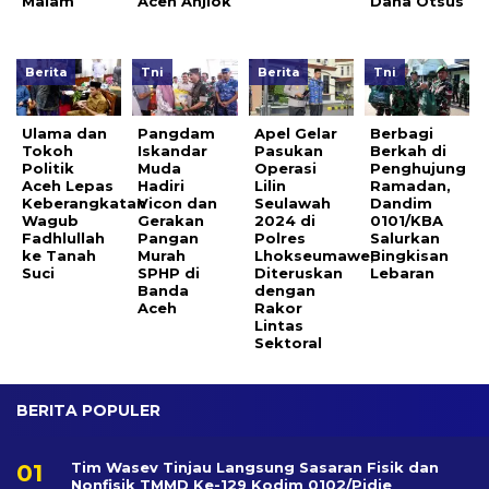
Malam
Aceh Anjlok
Dana Otsus
Berita
Tni
Berita
Tni
Ulama dan
Pangdam
Apel Gelar
Berbagi
Tokoh
Iskandar
Pasukan
Berkah di
Politik
Muda
Operasi
Penghujung
Aceh Lepas
Hadiri
Lilin
Ramadan,
Keberangkatan
Vicon dan
Seulawah
Dandim
Wagub
Gerakan
2024 di
0101/KBA
Fadhlullah
Pangan
Polres
Salurkan
ke Tanah
Murah
Lhokseumawe,
Bingkisan
Suci
SPHP di
Diteruskan
Lebaran
Banda
dengan
Aceh
Rakor
Lintas
Sektoral
BERITA POPULER
Tim Wasev Tinjau Langsung Sasaran Fisik dan
Nonfisik TMMD Ke-129 Kodim 0102/Pidie