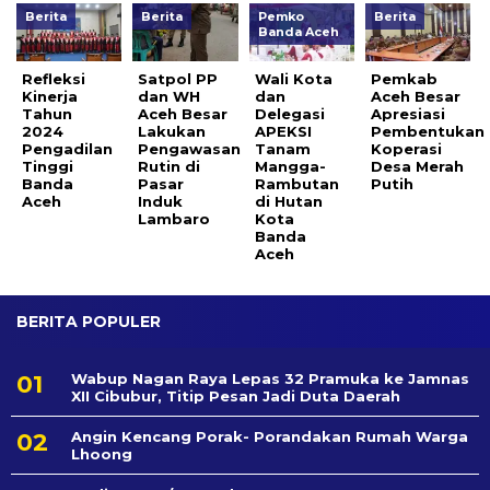
Berita
Berita
Pemko
Berita
Banda Aceh
Refleksi
Satpol PP
Wali Kota
Pemkab
Kinerja
dan WH
dan
Aceh Besar
Tahun
Aceh Besar
Delegasi
Apresiasi
2024
Lakukan
APEKSI
Pembentukan
Pengadilan
Pengawasan
Tanam
Koperasi
Tinggi
Rutin di
Mangga-
Desa Merah
Banda
Pasar
Rambutan
Putih
Aceh
Induk
di Hutan
Lambaro
Kota
Banda
Aceh
BERITA POPULER
Wabup Nagan Raya Lepas 32 Pramuka ke Jamnas
XII Cibubur, Titip Pesan Jadi Duta Daerah
Angin Kencang Porak- Porandakan Rumah Warga
Lhoong