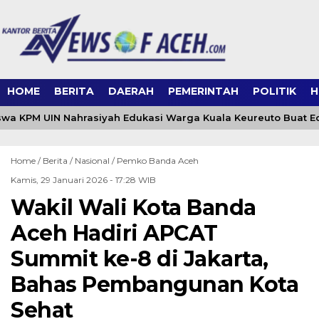
HOME
BERITA
DAERAH
PEMERINTAH
POLITIK
H
a KPM UIN Nahrasiyah Edukasi Warga Kuala Keureuto Buat E
Home /
Berita
/
Nasional
/
Pemko Banda Aceh
Kamis, 29 Januari 2026 - 17:28 WIB
Wakil Wali Kota Banda
Aceh Hadiri APCAT
Summit ke-8 di Jakarta,
Bahas Pembangunan Kota
Sehat