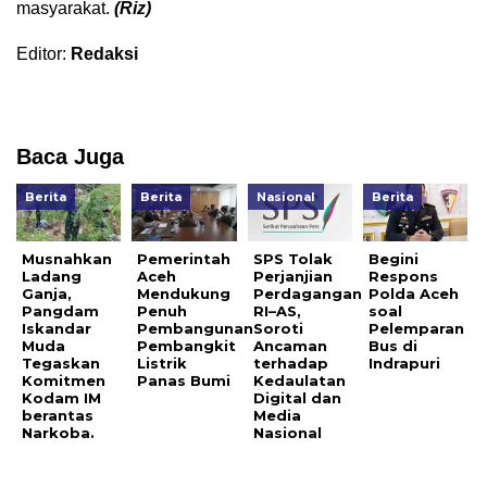
masyarakat.
(Riz)
Editor:
Redaksi
Baca Juga
Berita
Berita
Nasional
Berita
Musnahkan
Pemerintah
SPS Tolak
Begini
Ladang
Aceh
Perjanjian
Respons
Ganja,
Mendukung
Perdagangan
Polda Aceh
Pangdam
Penuh
RI–AS,
soal
Iskandar
Pembangunan
Soroti
Pelemparan
Muda
Pembangkit
Ancaman
Bus di
Tegaskan
Listrik
terhadap
Indrapuri
Komitmen
Panas Bumi
Kedaulatan
Kodam IM
Digital dan
berantas
Media
Narkoba.
Nasional