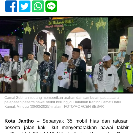
Camat Subhan sedang memberikan arahan dan sambutan pada acara
pelepasan peserta pawai takbir keliling, di Halaman Kantor Camat Darul
Kamal, Minggu (30/03/2025) malam. FOTO/MC ACEH BESAR
Kota Jantho –
Sebanyak 35 mobil hias dan ratusan
peserta jalan kaki ikut menyemarakkan pawai takbir