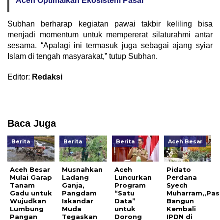
Aceh Optimalkan Ekosistem Pasar
Subhan berharap kegiatan pawai takbir keliling bisa
menjadi momentum untuk mempererat silaturahmi antar
sesama. “Apalagi ini termasuk juga sebagai ajang syiar
Islam di tengah masyarakat,” tutup Subhan.
Editor:
Redaksi
Baca Juga
Berita
Berita
Berita
Aceh Besar
Aceh Besar
Musnahkan
Aceh
Pidato
Mulai Garap
Ladang
Luncurkan
Perdana
Tanam
Ganja,
Program
Syech
Gadu untuk
Pangdam
“Satu
Muharram,,Pas
Wujudkan
Iskandar
Data”
Bangun
Lumbung
Muda
untuk
Kembali
Pangan
Tegaskan
Dorong
IPDN di