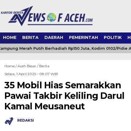
HOME
BERITA
DAERAH
PEMERINTAH
POLITIK
H
mpung Merah Putih Berhadiah Rp150 Juta, Kodim 0102/Pidie A
Home /
Aceh Besar
/
Berita
Selasa, 1 April 2025 - 08:07 WIB
35 Mobil Hias Semarakkan
Pawai Takbir Keliling Darul
Kamal Meusaneut
REDAKSI