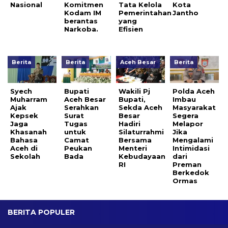
Nasional
Komitmen
Tata Kelola
Kota
Kodam IM
Pemerintahan
Jantho
berantas
yang
Narkoba.
Efisien
Berita
Berita
Aceh Besar
Berita
Syech
Bupati
Wakili Pj
Polda Aceh
Muharram
Aceh Besar
Bupati,
Imbau
Ajak
Serahkan
Sekda Aceh
Masyarakat
Kepsek
Surat
Besar
Segera
Jaga
Tugas
Hadiri
Melapor
Khasanah
untuk
Silaturrahmi
Jika
Bahasa
Camat
Bersama
Mengalami
Aceh di
Peukan
Menteri
Intimidasi
Sekolah
Bada
Kebudayaan
dari
RI
Preman
Berkedok
Ormas
BERITA POPULER