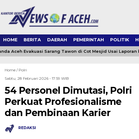
HOME
BERITA
DAERAH
PEMERINTAH
POLITIK
H
da Aceh Evakuasi Sarang Tawon di Cot Mesjid Usai Laporan ke
Home /
Polri
Sabtu, 28 Februari 2026 - 17:59 WIB
54 Personel Dimutasi, Polri
Perkuat Profesionalisme
dan Pembinaan Karier
REDAKSI