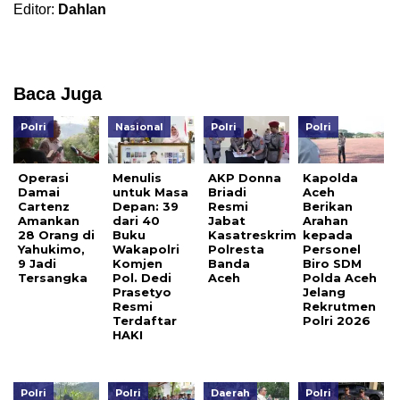
Editor:
Dahlan
Baca Juga
Polri
Nasional
Polri
Polri
Operasi
Menulis
AKP Donna
Kapolda
Damai
untuk Masa
Briadi
Aceh
Cartenz
Depan: 39
Resmi
Berikan
Amankan
dari 40
Jabat
Arahan
28 Orang di
Buku
Kasatreskrim
kepada
Yahukimo,
Wakapolri
Polresta
Personel
9 Jadi
Komjen
Banda
Biro SDM
Tersangka
Pol. Dedi
Aceh
Polda Aceh
Prasetyo
Jelang
Resmi
Rekrutmen
Terdaftar
Polri 2026
HAKI
Polri
Polri
Daerah
Polri