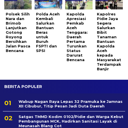
Polsek Silih
Polda Aceh
Kapolda
Kapolres
Nara dan
Kembali
Apresiasi
Pidie Jaya
Brimob
Salurkan
Pemkab
Segera
Lanjutkan
Bantuan
Aceh
Salurkan
Gotong
Beras
Tenggara:
Bibit
Royong
untuk
Daerah
Tanaman
Bersihkan
Buruh
Pertama
Bantuan
Jalan Pasca
FSPTI dan
Turunkan
Kapolda
Bencana
SPSI
Status
Aceh
Darurat
kepada
Bencana
Masyarakat
Terdampak
Banjir
BERITA POPULER
Wabup Nagan Raya Lepas 32 Pramuka ke Jamnas
XII Cibubur, Titip Pesan Jadi Duta Daerah
Satgas TMMD Kodim 0102/Pidie dan Warga Kebut
Pembangunan MCK, Hadirkan Sanitasi Layak di
Meunasah Blang Cot