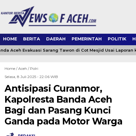
HOME
BERITA
DAERAH
PEMERINTAH
POLITIK
H
da Aceh Evakuasi Sarang Tawon di Cot Mesjid Usai Laporan ke
Home /
Aceh
/
Polri
Selasa, 8 Juli 2025 - 22:06 WIB
Antisipasi Curanmor,
Kapolresta Banda Aceh
Bagi dan Pasang Kunci
Ganda pada Motor Warga
REDAKSI