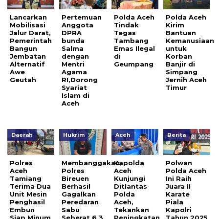
Lancarkan
Pertemuan
Polda Aceh
Polda Aceh
Mobilisasi
Anggota
Tindak
Kirim
Jalur Darat,
DPRA
Tegas
Bantuan
Pemerintah
bunda
Tambang
Kemanusiaan
Bangun
Salma
Emas Ilegal
untuk
Jembatan
dengan
di
Korban
Alternatif
Mentri
Geumpang
Banjir di
Awe
Agama
Simpang
Geutah
RI,Dorong
Jernih Aceh
Syariat
Timur
Islam di
Aceh
Daerah
Hukrim
Aceh
Berita
Polres
Membanggakan,
Kapolda
Polwan
Aceh
Polres
Aceh
Polda Aceh
Tamiang
Bireuen
Kunjungi
Ini Raih
Terima Dua
Berhasil
Ditlantas
Juara II
Unit Mesin
Gagalkan
Polda
Karate
Penghasil
Peredaran
Aceh,
Piala
Embun
Sabu
Tekankan
Kapolri
Siap Minum
Seberat 6,3
Peningkatan
Tahun 2025