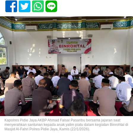
Kapolres Pidie Jaya AKBP Ahmad Faisal Pasaribu bersama jajaran saat
menyerahkan santunan kepada anak yatim piatu dalam kegiatan Binrohtal di
Masjid Al-Fahri Polres Pidie Jaya, Kamis (22/1/2026).