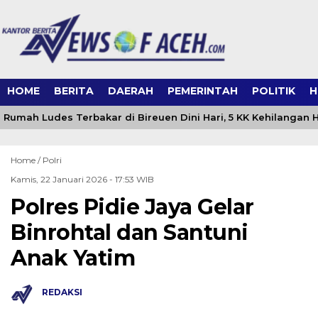
HOME
BERITA
DAERAH
PEMERINTAH
POLITIK
H
Rumah Ludes Terbakar di Bireuen Dini Hari, 5 KK Kehilangan 
Home /
Polri
Kamis, 22 Januari 2026 - 17:53 WIB
Polres Pidie Jaya Gelar
Binrohtal dan Santuni
Anak Yatim
REDAKSI