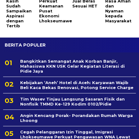
Kasih
Perkuat
Jual Beras
Rasa Aman
Sudah
Keamanan
Sesuai HET
dan
Sampaikan
Pusat
Nyaman
Aspirasi
Ekonomi
kepada
dengan
Lhokseumawe
Masyarakat
Tertib
BERITA POPULER
Bangkitkan Semangat Anak Korban Banjir,
Mahasiswa KKN USK Gelar Kegiatan Literasi di
Pidie Jaya
Kebijakan ‘Aneh’ Hotel di Aceh: Karyawan Wajib
Beli Kaca Bekas Renovasi, Potong Service Charge
Tim Wasev Tinjau Langsung Sasaran Fisik dan
Nonfisik TMMD Ke-129 Kodim 0102/Pidie
Angin Kencang Porak- Porandakan Rumah Warga
Lhoong
Cegah Pelanggaran Izin Tinggal, Imigrasi
Lhokseumawe Perkuat Pengawasan WNA Lewat