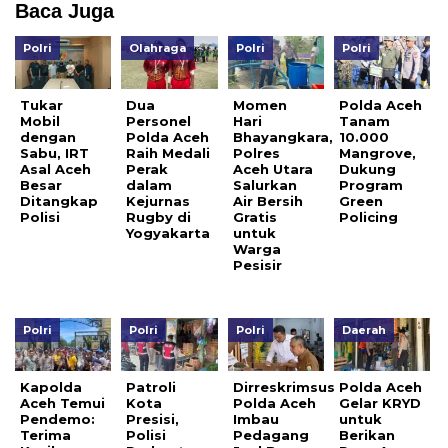
Baca Juga
Polri
Olahraga
Polri
Polri
Tukar
Dua
Momen
Polda Aceh
Mobil
Personel
Hari
Tanam
dengan
Polda Aceh
Bhayangkara,
10.000
Sabu, IRT
Raih Medali
Polres
Mangrove,
Asal Aceh
Perak
Aceh Utara
Dukung
Besar
dalam
Salurkan
Program
Ditangkap
Kejurnas
Air Bersih
Green
Polisi
Rugby di
Gratis
Policing
Yogyakarta
untuk
Warga
Pesisir
Polri
Polri
Polri
Daerah
Kapolda
Patroli
Dirreskrimsus
Polda Aceh
Aceh Temui
Kota
Polda Aceh
Gelar KRYD
Pendemo:
Presisi,
Imbau
untuk
Terima
Polisi
Pedagang
Berikan