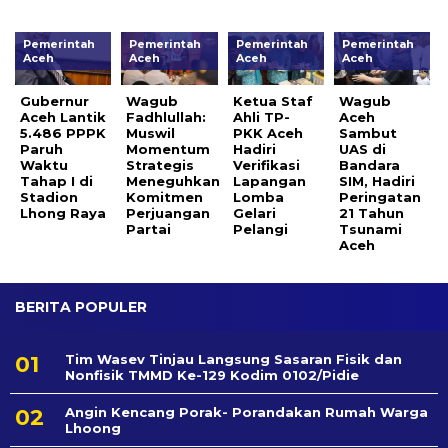
Pemerintah
Pemerintah
Pemerintah
Pemerintah
Aceh
Aceh
Aceh
Aceh
Gubernur
Wagub
Ketua Staf
Wagub
Aceh Lantik
Fadhlullah:
Ahli TP-
Aceh
5.486 PPPK
Muswil
PKK Aceh
Sambut
Paruh
Momentum
Hadiri
UAS di
Waktu
Strategis
Verifikasi
Bandara
Tahap I di
Meneguhkan
Lapangan
SIM, Hadiri
Stadion
Komitmen
Lomba
Peringatan
Lhong Raya
Perjuangan
Gelari
21 Tahun
Partai
Pelangi
Tsunami
Aceh ‎
BERITA POPULER
Tim Wasev Tinjau Langsung Sasaran Fisik dan
Nonfisik TMMD Ke-129 Kodim 0102/Pidie
Angin Kencang Porak- Porandakan Rumah Warga
Lhoong