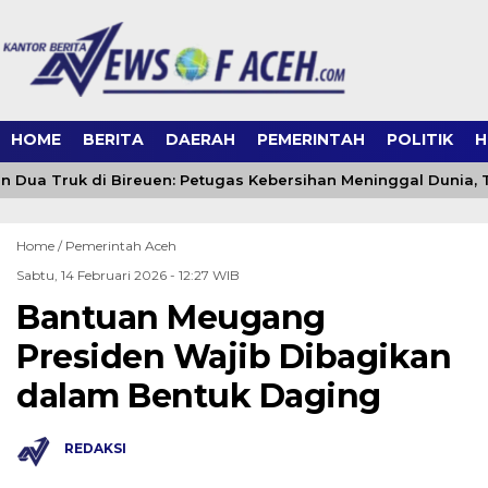
HOME
BERITA
DAERAH
PEMERINTAH
POLITIK
H
 Dua Truk di Bireuen: Petugas Kebersihan Meninggal Dunia, T
Home /
Pemerintah Aceh
Sabtu, 14 Februari 2026 - 12:27 WIB
Bantuan Meugang
Presiden Wajib Dibagikan
dalam Bentuk Daging
REDAKSI