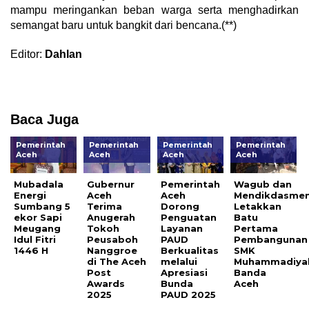
mampu meringankan beban warga serta menghadirkan
semangat baru untuk bangkit dari bencana.(**)
Editor:
Dahlan
Baca Juga
Pemerintah
Pemerintah
Pemerintah
Pemerintah
Aceh
Aceh
Aceh
Aceh
Mubadala
Gubernur
Pemerintah
Wagub dan
Energi
Aceh
Aceh
Mendikdasme
Sumbang 5
Terima
Dorong
Letakkan
ekor Sapi
Anugerah
Penguatan
Batu
Meugang
Tokoh
Layanan
Pertama
Idul Fitri
Peusaboh
PAUD
Pembangunan
1446 H
Nanggroe
Berkualitas
SMK
di The Aceh
melalui
Muhammadiya
Post
Apresiasi
Banda
Awards
Bunda
Aceh
2025
PAUD 2025