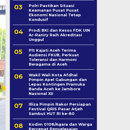
Polri Pastikan Situasi
Keamanan Pusat Pusat
Ekonomi Nasional Tetap
Kondusif
Prodi BKI dan Kesos FDK UIN
Ar-Raniry Raih Akreditasi
Unggul
Plt Kajati Aceh Terima
Audiensi FKUB, Perkuat
Toleransi dan Harmoni
Beragama di Aceh
Wakil Wali Kota Afdhal
Pimpin Apel Gabungan dan
Lepas Kontingen Pramuka
Banda Aceh ke Jambore
Nasional XII
Illiza Pimpin Rakor Persiapan
Festival QRIS Pasar Atjeh
Sambut HUT RI ke-80
Kodim 0108/Agara dan Warga
Percepat Penyelesaian