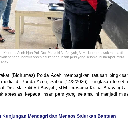
Kapolda Aceh Irjen Pol. Drs. Marzuki Ali Basyah, M.M., kepada awak media di
rikan sebagai bentuk apresiasi kepada insan pers yang selama ini menjadi mitra
akat.
kat (Bidhumas) Polda Aceh membagikan ratusan bingkisa
k media di Banda Aceh, Sabtu (14/3/2026). Bingkisan tersebu
l. Drs. Marzuki Ali Basyah, M.M., bersama Ketua Bhayangkar
k apresiasi kepada insan pers yang selama ini menjadi mitr
n Kunjungan Mendagri dan Mensos Salurkan Bantuan