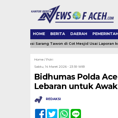
HOME
BERITA
DAERAH
PEMERINTA
ceh Evakuasi Sarang Tawon di Cot Mesjid Usai Laporan ke 065
Home /
Polri
Sabtu, 14 Maret 2026 - 23:59 WIB
Bidhumas Polda Ace
Lebaran untuk Awak
REDAKSI