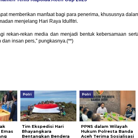
dapat memberikan manfaat bagi para penerima, khususnya dala
dan menjelang Hari Raya Idulfitri.
agi rekan-rekan media dan menjadi bentuk kebersamaan sert
dan insan pers,” pungkasnya.(**)
Polri
Polri
dak
Tim Ekspedisi Hari
PPNS dalam Wilayah
 Emas
Bhayangkara
Hukum Polresta Banda
ang
Bentangkan Bendera
Aceh Terima Sosialisasi