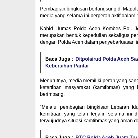
Pembagian bingkisan berlangsung di Mapold
media yang selama ini berperan aktif dala
Kabid Humas Polda Aceh Kombes Pol. Joko
merupakan bentuk kepedulian sekaligus pe
dengan Polda Aceh dalam penyebarluasan in
Baca Juga :
Ditpolairud Polda Aceh Sa
Kebersihan Pantai
Menurutnya, media memiliki peran yang san
ketertiban masyarakat (kamtibmas) yang k
berimbang.
“Melalui pembagian bingkisan Lebaran Idu
kemitraan yang telah terjalin selama ini
terwujudnya situasi kamtibmas yang aman dan
Baca Juga :
BTC Polda Aceh Juara Tu