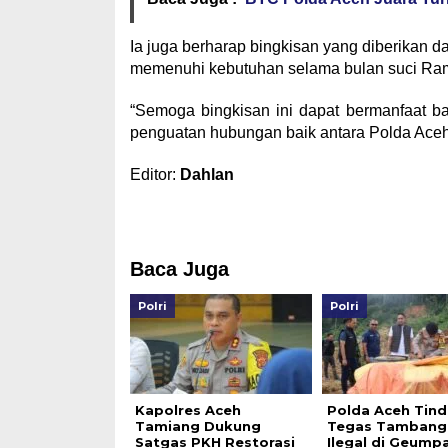
Ia juga berharap bingkisan yang diberikan 
memenuhi kebutuhan selama bulan suci Rama
“Semoga bingkisan ini dapat bermanfaat b
penguatan hubungan baik antara Polda Aceh 
Editor:
Dahlan
Baca Juga
Polri
Polri
Kapolres Aceh
Polda Aceh Tin
Tamiang Dukung
Tegas Tambang
Satgas PKH Restorasi
Ilegal di Geump