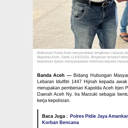
Bidhumas Polda Aceh menyerahkan bingkisan Lebaran dari 
Mapolda Aceh, Sabtu (14/3/2026). Bingkisan tersebut dibe
kepolisian dalam menyampaikan informasi kepada masyar
Banda Aceh —
Bidang Hubungan Masyara
Lebaran Idulfitri 1447 Hijriah kepada awa
merupakan pemberian Kapolda Aceh Irjen Po
Daerah Aceh Ny. Ira Marzuki sebagai bentu
kerja kepolisian.
Baca Juga :
Polres Pidie Jaya Amanka
Korban Bencana