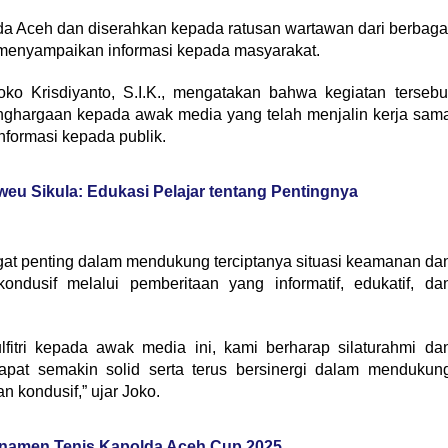
a Aceh dan diserahkan kepada ratusan wartawan dari berbaga
m menyampaikan informasi kepada masyarakat.
 Krisdiyanto, S.I.K., mengatakan bahwa kegiatan tersebu
nghargaan kepada awak media yang telah menjalin kerja sam
formasi kepada publik.
weu Sikula: Edukasi Pelajar tentang Pentingnya
gat penting dalam mendukung terciptanya situasi keamanan da
ondusif melalui pemberitaan yang informatif, edukatif, da
lfitri kepada awak media ini, kami berharap silaturahmi da
 dapat semakin solid serta terus bersinergi dalam mendukun
 kondusif,” ujar Joko.
rnamen Tenis Kapolda Aceh Cup 2025