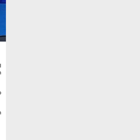
l
n
o
h