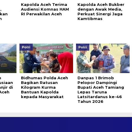
s
Kapolda Aceh Terima
Kapolda Aceh Bukber
,
Audiensi Komnas HAM
dengan Awak Media,
kan
RI Perwakilan Aceh
Perkuat Sinergi Jaga
n
Kamtibmas
Polri
Polri
m
Bidhumas Polda Aceh
Danpas 1 Brimob
usiaan
Bagikan Ratusan
Pelopor Dampingi
jir di
Kilogram Kurma
Bupati Aceh Tamiang
Aceh
Bantuan Kapolda
Lepas Taruna
kepada Masyarakat
Latsitardanus ke-46
Tahun 2026