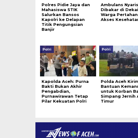
Polres Pidie Jaya dan
Ambulans Nyari
Mahasiswa STIK
Dibakar di Dekai
Salurkan Bansos
Warga Pertahan
Kapolri ke Delapan
Akses Kesehata
Titik Pengungsian
Banjir
Polri
Polri
Kapolda Aceh: Purna
Polda Aceh Kiri
Bakti Bukan Akhir
Bantuan Keman
Pengabdian,
untuk Korban Ban
Purnawirawan Tetap
Simpang Jernih 
Pilar Kekuatan Polri
Timur