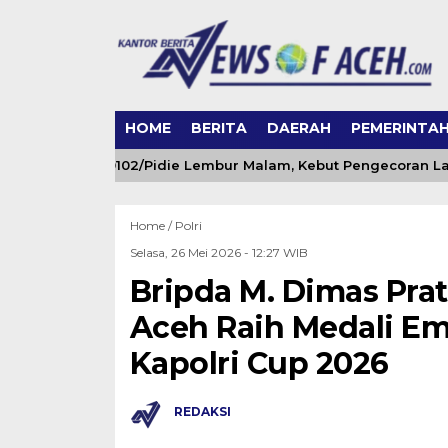
HOME
BERITA
DAERAH
PEMERINTA
 Kodim 0102/Pidie Lembur Malam, Kebut Pengecoran Lantai R
Home /
Polri
Selasa, 26 Mei 2026 - 12:27 WIB
Bripda M. Dimas Pra
Aceh Raih Medali Em
Kapolri Cup 2026
REDAKSI