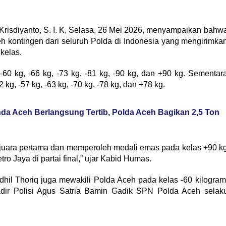
isdiyanto, S. I. K, Selasa, 26 Mei 2026, menyampaikan bahw
eh kontingen dari seluruh Polda di Indonesia yang mengirimka
 kelas.
-60 kg, -66 kg, -73 kg, -81 kg, -90 kg, dan +90 kg. Sementar
g, -57 kg, -63 kg, -70 kg, -78 kg, dan +78 kg.
da Aceh Berlangsung Tertib, Polda Aceh Bagikan 2,5 Ton
 juara pertama dan memperoleh medali emas pada kelas +90 k
o Jaya di partai final,” ujar Kabid Humas.
hil Thoriq juga mewakili Polda Aceh pada kelas -60 kilogram
gadir Polisi Agus Satria Bamin Gadik SPN Polda Aceh selak