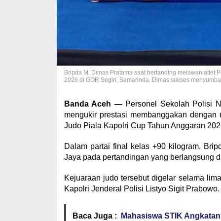
Bripda M. Dimas Pratama saat bertanding melawan atlet Po
2026 di GOR Segiri, Samarinda. Dimas sukses menyumba
Banda Aceh —
Personel Sekolah Polisi N
mengukir prestasi membanggakan dengan m
Judo Piala Kapolri Cup Tahun Anggaran 202
Dalam partai final kelas +90 kilogram, Br
Jaya pada pertandingan yang berlangsung di
Kejuaraan judo tersebut digelar selama lim
Kapolri Jenderal Polisi Listyo Sigit Prabowo.
Baca Juga :
Mahasiswa STIK Angkatan 8