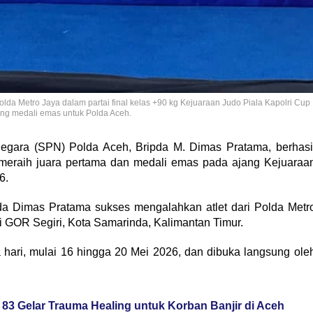
lda Metro Jaya dalam partai final kelas +90 kg Kejuaraan Judo Piala Kapolri Cup
ng medali emas untuk Polda Aceh.
egara (SPN) Polda Aceh, Bripda M. Dimas Pratama, berhasi
eraih juara pertama dan medali emas pada ajang Kejuaraa
6.
ipda Dimas Pratama sukses mengalahkan atlet dari Polda Metr
 GOR Segiri, Kota Samarinda, Kalimantan Timur.
a hari, mulai 16 hingga 20 Mei 2026, dan dibuka langsung ole
3 Gelar Trauma Healing untuk Korban Banjir di Aceh