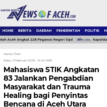
HOME
BERITA
DAERAH
PEMERINTAH
POLITIK
H
ah Aceh Angkat 228 Pegawai Negeri Sipil
Kapolda 
Home /
Polri
Rabu, 11 Februari 2026 - 14:40 WIB
Mahasiswa STIK Angkatan
83 Jalankan Pengabdian
Masyarakat dan Trauma
Healing bagi Penyintas
Bencana di Aceh Utara