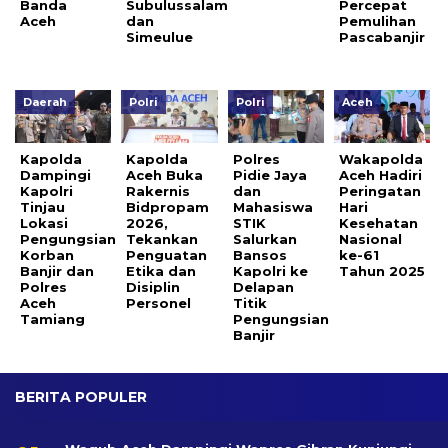
Banda
Subulussalam
Percepat
Aceh
dan
Pemulihan
Simeulue
Pascabanjir
Daerah
Polri
Polri
Aceh
Kapolda
Kapolda
Polres
Wakapolda
Dampingi
Aceh Buka
Pidie Jaya
Aceh Hadiri
Kapolri
Rakernis
dan
Peringatan
Tinjau
Bidpropam
Mahasiswa
Hari
Lokasi
2026,
STIK
Kesehatan
Pengungsian
Tekankan
Salurkan
Nasional
Korban
Penguatan
Bansos
ke-61
Banjir dan
Etika dan
Kapolri ke
Tahun 2025
Polres
Disiplin
Delapan
Aceh
Personel
Titik
Tamiang
Pengungsian
Banjir
BERITA POPULER