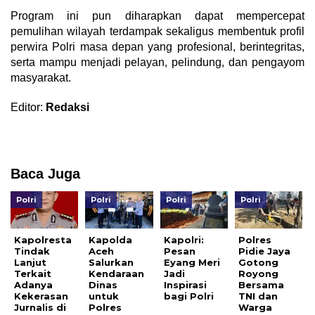
Program ini pun diharapkan dapat mempercepat
pemulihan wilayah terdampak sekaligus membentuk profil
perwira Polri masa depan yang profesional, berintegritas,
serta mampu menjadi pelayan, pelindung, dan pengayom
masyarakat.
Editor:
Redaksi
Baca Juga
Polri
Polri
Polri
Polri
Kapolresta
Kapolda
Kapolri:
Polres
Tindak
Aceh
Pesan
Pidie Jaya
Lanjut
Salurkan
Eyang Meri
Gotong
Terkait
Kendaraan
Jadi
Royong
Adanya
Dinas
Inspirasi
Bersama
Kekerasan
untuk
bagi Polri
TNI dan
Jurnalis di
Polres
Warga