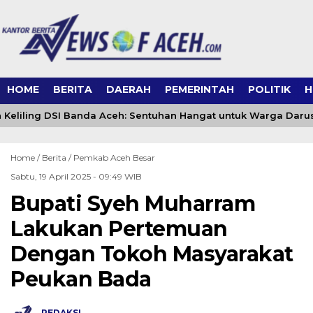
HOME
BERITA
DAERAH
PEMERINTAH
POLITIK
H
Keliling DSI Banda Aceh: Sentuhan Hangat untuk Warga Dar
Home /
Berita
/
Pemkab Aceh Besar
Sabtu, 19 April 2025 - 09:49 WIB
Bupati Syeh Muharram
Lakukan Pertemuan
Dengan Tokoh Masyarakat
Peukan Bada
REDAKSI