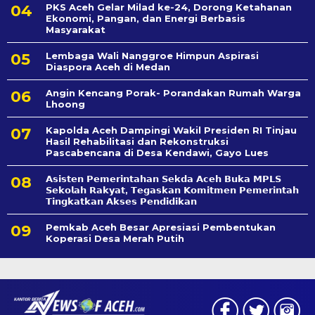
PKS Aceh Gelar Milad ke-24, Dorong Ketahanan
Ekonomi, Pangan, dan Energi Berbasis
Masyarakat
Lembaga Wali Nanggroe Himpun Aspirasi
Diaspora Aceh di Medan
Angin Kencang Porak- Porandakan Rumah Warga
Lhoong
Kapolda Aceh Dampingi Wakil Presiden RI Tinjau
Hasil Rehabilitasi dan Rekonstruksi
Pascabencana di Desa Kendawi, Gayo Lues
𝗔𝘀𝗶𝘀𝘁𝗲𝗻 𝗣𝗲𝗺𝗲𝗿𝗶𝗻𝘁𝗮𝗵𝗮𝗻 𝗦𝗲k𝗱𝗮 𝗔𝗰𝗲𝗵 𝗕𝘂𝗸𝗮 𝗠𝗣𝗟𝗦
𝗦𝗲𝗸𝗼𝗹𝗮𝗵 𝗥𝗮𝗸𝘆𝗮𝘁, 𝗧𝗲𝗴𝗮𝘀𝗸𝗮𝗻 𝗞𝗼𝗺𝗶𝘁𝗺𝗲𝗻 𝗣𝗲𝗺𝗲𝗿𝗶𝗻𝘁𝗮𝗵
𝗧𝗶𝗻𝗴𝗸𝗮𝘁𝗸𝗮𝗻 𝗔𝗸𝘀𝗲𝘀 𝗣𝗲𝗻𝗱𝗶𝗱𝗶𝗸𝗮𝗻
Pemkab Aceh Besar Apresiasi Pembentukan
Koperasi Desa Merah Putih