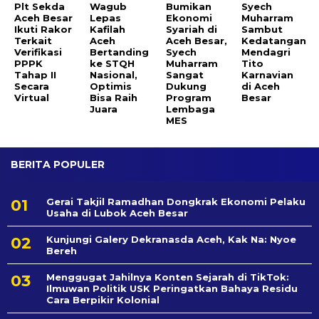
Plt Sekda
Wagub
Bumikan
Syech
Aceh Besar
Lepas
Ekonomi
Muharram
Ikuti Rakor
Kafilah
Syariah di
Sambut
Terkait
Aceh
Aceh Besar,
Kedatangan
Verifikasi
Bertanding
Syech
Mendagri
PPPK
ke STQH
Muharram
Tito
Tahap II
Nasional,
Sangat
Karnavian
Secara
Optimis
Dukung
di Aceh
Virtual
Bisa Raih
Program
Besar
Juara
Lembaga
MES
BERITA POPULER
Gerai Takjil Ramadhan Dongkrak Ekonomi Pelaku
Usaha di Lubok Aceh Besar
Kunjungi Galery Dekranasda Aceh, Kak Na: Nyoe
Bereh
Menggugat Jahilnya Konten Sejarah di TikTok:
Ilmuwan Politik USK Peringatkan Bahaya Residu
Cara Berpikir Kolonial