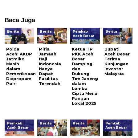
Baca Juga
Berita
Berita
Pemkab
Berita
Aceh Besar
Polda
Miris,
Ketua TP
Bupati
Aceh: AKBP
Jamaah
PKK Aceh
Aceh Besar
Jatmiko
Haji
Besar
Terima
Masih
Indonesia
Dampingi
Kunjungan
dalam
Hanya
dan
Investor
Pemeriksaan
Dapat
Dukung
Malaysia
Divpropam
Fasilitas
Tim Janeng
Polri
Terendah
dalam
Lomba
Cipta Menu
Pangan
Lokal 2025
Pemkab
Berita
Berita
Pemkab
Aceh Besar
Aceh Besar