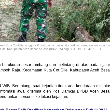
il Kuta Cot Glie, anggota Polsek, serta masyarakat sekitar, mengevakuasi pohon
Glie, Kabupaten Aceh Besar, Selasa (8/4/2025) pagi. FOTO/ DOK MC ACEH
berukuran besar tumbang dan melintang di atas badan jala
mpoh Raja, Kecamatan Kuta Cot Glie, Kabupaten Aceh Besa
.16 WIB. Beruntung, saat kejadian tidak ada kendaraan melinta
 Informasi awal diterima oleh Pos Damkar BPBD Aceh Besa
urunkan personel ke lokasi kejadian.