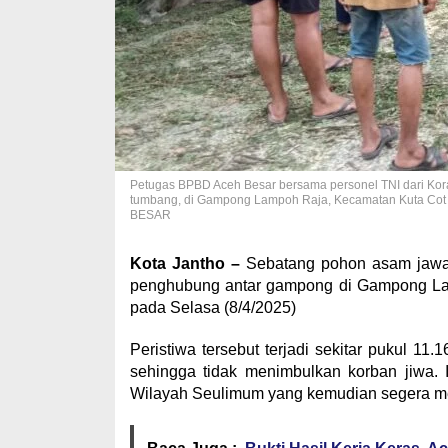
Petugas BPBD Aceh Besar bersama personel TNI dari Koram
tumbang, di Gampong Lampoh Raja, Kecamatan Kuta Cot 
BESAR
Kota Jantho –
Sebatang pohon asam jawa 
penghubung antar gampong di Gampong La
pada Selasa (8/4/2025)
Peristiwa tersebut terjadi sekitar pukul 11
sehingga tidak menimbulkan korban jiwa.
Wilayah Seulimum yang kemudian segera men