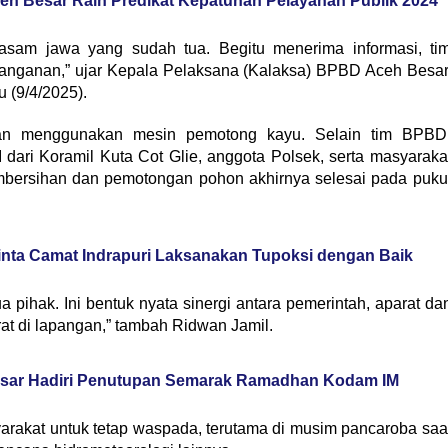
Aceh Besar Raih Predikat Kepatuhan Pelayanan Publik 2024
am jawa yang sudah tua. Begitu menerima informasi, ti
anganan,” ujar Kepala Pelaksana (Kalaksa) BPBD Aceh Besar
 (9/4/2025).
ukan menggunakan mesin pemotong kayu. Selain tim BPBD
dari Koramil Kuta Cot Glie, anggota Polsek, serta masyaraka
 pembersihan dan pemotongan pohon akhirnya selesai pada puku
nta Camat Indrapuri Laksanakan Tupoksi dengan Baik
 pihak. Ini bentuk nyata sinergi antara pemerintah, aparat da
t di lapangan,” tambah Ridwan Jamil.
sar Hadiri Penutupan Semarak Ramadhan Kodam IM
kat untuk tetap waspada, terutama di musim pancaroba saa