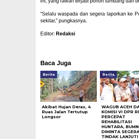
ini, yang rawan terjadi pohon tumbang dan b
“Selalu waspada dan segera laporkan ke P
sekitar,” pungkasnya.
Editor:
Redaksi
Baca Juga
Berita
Berita
Akibat Hujan Deras, 4
WAGUB ACEH D
Ruas Jalan Tertutup
KOMISI VI DPR RI
Longsor
PERCEPAT
REHABILITASI
HUNTARA, BUMN
DIMINTA SEGER
TINDAK LANJUTI