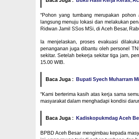
Baca Juga :
Bukti Hasil Kerja Keras, 
“Pohon yang tumbang merupakan pohon as
langsung menuju lokasi dan melakukan pen
Ridwan Jamil SSos MSi, di Aceh Besar, Rabu
Ia menjelaskan, proses evakuasi dilak
penanganan juga dibantu oleh personel TNI 
sekitar. Setelah bekerja sekitar tiga jam,
15.00 WIB.
Baca Juga :
Bupati Syech Muharram Mi
“Kami berterima kasih atas kerja sama semua
masyarakat dalam menghadapi kondisi darura
Baca Juga :
Kadiskopukmdag Aceh Be
BPBD Aceh Besar mengimbau kepada masyara