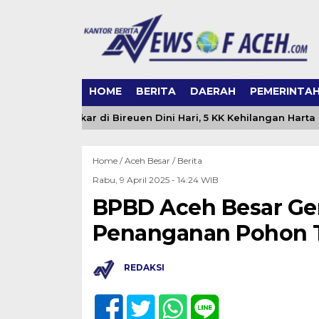
HOME
BERITA
DAERAH
PEMERINTA
udes Terbakar di Bireuen Dini Hari, 5 KK Kehilangan Harta Be
Home /
Aceh Besar
/
Berita
Rabu, 9 April 2025 - 14:24 WIB
BPBD Aceh Besar Ge
Penanganan Pohon T
REDAKSI