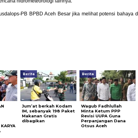
encana hidrometeorologi lainnya.
usdalops-PB BPBD Aceh Besar jika melihat potensi bahaya d
Berita
Berita
AN
Jum’at berkah Kodam
Wagub Fadhlullah
IM, sebanyak 198 Paket
Minta Ketum PPP
Makanan Gratis
Revisi UUPA Guna
dibagikan
Perpanjangan Dana
 KARYA
Otsus Aceh
A