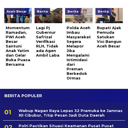
Aceh Besar
Berita
Berita
Berita
Momentum
Lagi Pj
Polda Aceh
Bupati Ajak
Ramadan,
Gubernur
Imbau
Pemuda
PWI Aceh
Safrizal
Masyarakat
Satukan
Besar
Verifikasi
Segera
Visi Bangun
Santuni
RLH, Tidak
Melapor
Aceh Besar
Anak Yatim
ada Agen
Jika
dan Gelar
Ambil Laba
Mengalami
Buka Puasa
Intimidasi
Bersama
dari
Preman
Berkedok
Ormas
BERITA POPULER
Wabup Nagan Raya Lepas 32 Pramuka ke Jamnas
XII Cibubur, Titip Pesan Jadi Duta Daerah
Polri Pastikan Situasi Keamanan Pusat Pusat