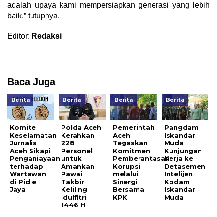
adalah upaya kami mempersiapkan generasi yang lebih
baik,” tutupnya.
Editor:
Redaksi
Baca Juga
Berita
Berita
Berita
Berita
Komite
Polda Aceh
Pemerintah
Pangdam
Keselamatan
Kerahkan
Aceh
Iskandar
Jurnalis
228
Tegaskan
Muda
Aceh Sikapi
Personel
Komitmen
Kunjungan
Penganiayaan
untuk
Pemberantasan
Kerja ke
terhadap
Amankan
Korupsi
Detasemen
Wartawan
Pawai
melalui
Intelijen
di Pidie
Takbir
Sinergi
Kodam
Jaya
Keliling
Bersama
Iskandar
Idulfitri
KPK
Muda
1446 H