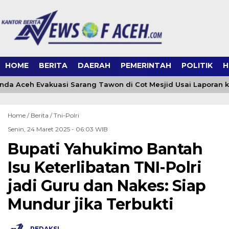
HOME
BERITA
DAERAH
PEMERINTAH
POLITIK
H
da Aceh Evakuasi Sarang Tawon di Cot Mesjid Usai Laporan ke
Home /
Berita
/
Tni-Polri
Senin, 24 Maret 2025 - 06:03 WIB
Bupati Yahukimo Bantah
Isu Keterlibatan TNI-Polri
jadi Guru dan Nakes: Siap
Mundur jika Terbukti
REDAKSI