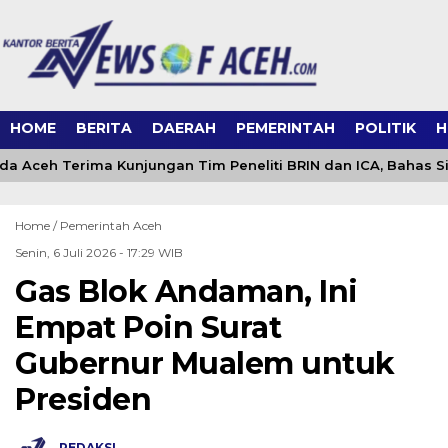
HOME
BERITA
DAERAH
PEMERINTAH
POLITIK
H
 Aceh Terima Kunjungan Tim Peneliti BRIN dan ICA, Bahas S
Home /
Pemerintah Aceh
Senin, 6 Juli 2026 - 17:29 WIB
Gas Blok Andaman, Ini
Empat Poin Surat
Gubernur Mualem untuk
Presiden
REDAKSI