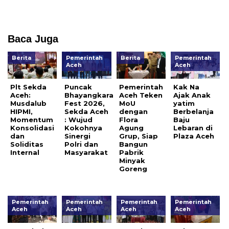
Baca Juga
Berita
Pemerintah
Berita
Pemerintah
Aceh
Aceh
Plt Sekda
Puncak
Pemerintah
Kak Na
Aceh:
Bhayangkara
Aceh Teken
Ajak Anak
Musdalub
Fest 2026,
MoU
yatim
HIPMI,
Sekda Aceh
dengan
Berbelanja
Momentum
: Wujud
Flora
Baju
Konsolidasi
Kokohnya
Agung
Lebaran di
dan
Sinergi
Grup, Siap
Plaza Aceh
Soliditas
Polri dan
Bangun
Internal
Masyarakat
Pabrik
Minyak
Goreng
Pemerintah
Pemerintah
Pemerintah
Pemerintah
Aceh
Aceh
Aceh
Aceh