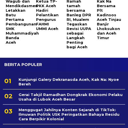
Wagub dan
Ketua TP-
Ramah
Kak Na
Mendikdasmen
PKK Aceh
tamah
Bersama
Letakkan
Hadiri
bersama
Plt
Batu
Pelantikan
Banleg DPR
Kadinsos
Pertama
Pengurus
RI, Mualem
Aceh Tinjau
Pembangunan
FAHMI
Tegaskan
Banjir
SMK
UMMI Aceh
Revisi UUPA
Lhoksukon
Muhammadiyah
sebagai
dan Aceh
Banda
Langkah
Timur
Aceh
Penting
bagi Aceh
BERITA POPULER
Kunjungi Galery Dekranasda Aceh, Kak Na: Nyoe
Bereh
Gerai Takjil Ramadhan Dongkrak Ekonomi Pelaku
Usaha di Lubok Aceh Besar
Menggugat Jahilnya Konten Sejarah di TikTok:
Ilmuwan Politik USK Peringatkan Bahaya Residu
Cara Berpikir Kolonial