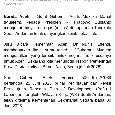
South Andaman agar dialihkan ke darat (onshore) demi menggerakkan
ekonomi Aceh.
Banda Aceh –
Surat Gubernur Aceh, Muzakir Manaf
(Mualem), kepada Presiden RI Prabowo Subianto
mengenai minyak dan gas (migas) di Lapangan Tangkulo
South Andaman telah dilayangkan sejak pekan lalu.
Juru Bicara Pemerintah Aceh, Dr Nurlis Effendi,
membenarkan ihwal surat tersebut. “Gubernur Mualem
mengusulkan yang terbaik untuk negara ini, khususnya
untuk Aceh. Sekarang kita menunggu respon Pemerintah
Pusat,” kata Nurlis di Banda Aceh, Senin (6 Juli 2026).
Surat Gubernur Aceh bernomor 500.16.7.2/7039
bertanggal 25 Juni 2026, prihal Peninjauan dan Revisi
Persetujuan Rencana Plan of Development (PoD) I
Lapangan Tangkulo Wilayah Kerja (WK) South Andaman,
telah diterima Kementerian Sekretariat Negara pada 30
Juni 2026..