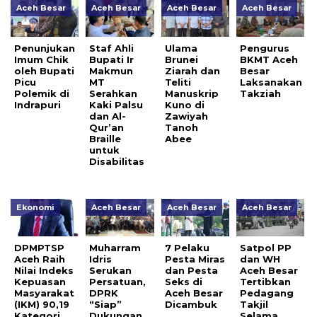
Aceh Besar
Aceh Besar
Aceh Besar
Aceh Besar
Penunjukan
Staf Ahli
Ulama
Pengurus
Imum Chik
Bupati Ir
Brunei
BKMT Aceh
oleh Bupati
Makmun
Ziarah dan
Besar
Picu
MT
Teliti
Laksanakan
Polemik di
Serahkan
Manuskrip
Takziah
Indrapuri
Kaki Palsu
Kuno di
dan Al-
Zawiyah
Qur’an
Tanoh
Braille
Abee
untuk
Disabilitas
Ekonomi
Aceh Besar
Aceh Besar
Aceh Besar
DPMPTSP
Muharram
7 Pelaku
Satpol PP
Aceh Raih
Idris
Pesta Miras
dan WH
Nilai Indeks
Serukan
dan Pesta
Aceh Besar
Kepuasan
Persatuan,
Seks di
Tertibkan
Masyarakat
DPRK
Aceh Besar
Pedagang
(IKM) 90,19
“Siap”
Dicambuk
Takjil
Kategori
Dukungan
Selama