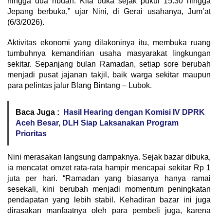
hingga dua ribuan. Kita buka sejak pukul 15.30 hingga
Jepang berbuka,” ujar Nini, di Gerai usahanya, Jum’at
(6/3/2026).
Aktivitas ekonomi yang dilakoninya itu, membuka ruang
tumbuhnya kemandirian usaha masyarakat lingkungan
sekitar. Sepanjang bulan Ramadan, setiap sore berubah
menjadi pusat jajanan takjil, baik warga sekitar maupun
para pelintas jalur Blang Bintang – Lubok.
Baca Juga :
Hasil Hearing dengan Komisi IV DPRK
Aceh Besar, DLH Siap Laksanakan Program
Prioritas
Nini merasakan langsung dampaknya. Sejak bazar dibuka,
ia mencatat omzet rata-rata hampir mencapai sekitar Rp 1
juta per hari. “Ramadan yang biasanya hanya ramai
sesekali, kini berubah menjadi momentum peningkatan
pendapatan yang lebih stabil. Kehadiran bazar ini juga
dirasakan manfaatnya oleh para pembeli juga, karena