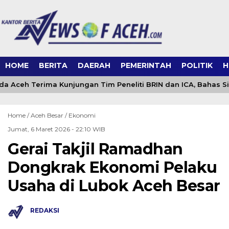
HOME
BERITA
DAERAH
PEMERINTAH
POLITIK
H
 Aceh Terima Kunjungan Tim Peneliti BRIN dan ICA, Bahas S
Home /
Aceh Besar
/
Ekonomi
Jumat, 6 Maret 2026 - 22:10 WIB
Gerai Takjil Ramadhan
Dongkrak Ekonomi Pelaku
Usaha di Lubok Aceh Besar
REDAKSI