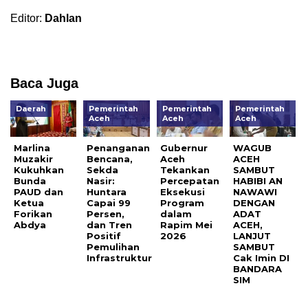
Editor:
Dahlan
Baca Juga
Daerah
Pemerintah
Pemerintah
Pemerintah
Aceh
Aceh
Aceh
Marlina
Penanganan
Gubernur
WAGUB
Muzakir
Bencana,
Aceh
ACEH
Kukuhkan
Sekda
Tekankan
SAMBUT
Bunda
Nasir:
Percepatan
HABIBI AN
PAUD dan
Huntara
Eksekusi
NAWAWI
Ketua
Capai 99
Program
DENGAN
Forikan
Persen,
dalam
ADAT
Abdya
dan Tren
Rapim Mei
ACEH,
Positif
2026
LANJUT
Pemulihan
SAMBUT
Infrastruktur
Cak Imin DI
BANDARA
SIM