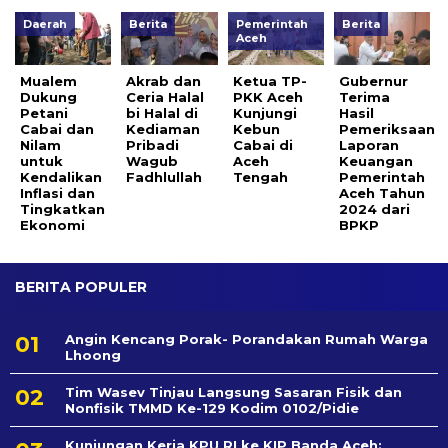
Daerah
Berita
Pemerintah
Berita
Aceh
Mualem
Akrab dan
Ketua TP-
Gubernur
Dukung
Ceria Halal
PKK Aceh
Terima
Petani
bi Halal di
Kunjungi
Hasil
Cabai dan
Kediaman
Kebun
Pemeriksaan
Nilam
Pribadi
Cabai di
Laporan
untuk
Wagub
Aceh
Keuangan
Kendalikan
Fadhlullah
Tengah
Pemerintah
Inflasi dan
Aceh Tahun
Tingkatkan
2024 dari
Ekonomi
BPKP
BERITA POPULER
Angin Kencang Porak- Porandakan Rumah Warga
Lhoong
Tim Wasev Tinjau Langsung Sasaran Fisik dan
Nonfisik TMMD Ke-129 Kodim 0102/Pidie
Kunjungan Kerja KPU RI ke KIP Banda Aceh: