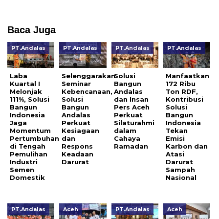
Baca Juga
PT.Andalas
PT.Andalas
PT.Andalas
PT.Andalas
Laba
Selenggarakan
Solusi
Manfaatkan
Kuartal I
Seminar
Bangun
172 Ribu
Melonjak
Kebencanaan,
Andalas
Ton RDF,
111%, Solusi
Solusi
dan Insan
Kontribusi
Bangun
Bangun
Pers Aceh
Solusi
Indonesia
Andalas
Perkuat
Bangun
Jaga
Perkuat
Silaturahmi
Indonesia
Momentum
Kesiagaan
dalam
Tekan
Pertumbuhan
dan
Cahaya
Emisi
di Tengah
Respons
Ramadan
Karbon dan
Pemulihan
Keadaan
Atasi
Industri
Darurat
Darurat
Semen
Sampah
Domestik
Nasional
PT.Andalas
Aceh
PT.Andalas
Aceh