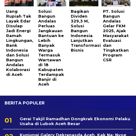
Uang
Solusi
Bagikan
PT. Solusi
Rupiah Tak
Bangun
Dividen
Bangun
Layak Edar
Andalas
329,3 M,
Andalas
Disulap
Perluas
Solusi
Gelar FKM
Jadi Energi
Jangkauan
Bangun
2025, Ajak
Ramah
Bantuan ke
Indonesia
Masyarakat
Lingkungan,
Lebih
Lanjutkan
Evaluasi
Bank
Banyak
Transformasi
dan
Indonesia
Warga
Bisnis
Tingkatkan
dan Solusi
Termasuk
Program
Bangun
Wartawan
CSR
Andalas
di 18
Kolaborasi
Kabupaten
di Aceh
Terdampak
Banjir di
Aceh
BERITA POPULER
Gerai Takjil Ramadhan Dongkrak Ekonomi Pelaku
Usaha di Lubok Aceh Besar
Kunjungi Galery Dekranasda Aceh, Kak Na: Nyoe