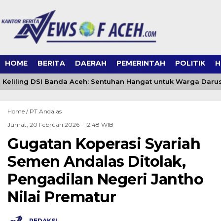
HOME
BERITA
DAERAH
PEMERINTAH
POLITIK
H
Keliling DSI Banda Aceh: Sentuhan Hangat untuk Warga Daru
Home /
PT.Andalas
Jumat, 20 Februari 2026 - 12:48 WIB
Gugatan Koperasi Syariah
Semen Andalas Ditolak,
Pengadilan Negeri Jantho
Nilai Prematur
REDAKSI