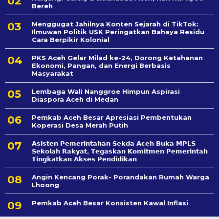
Bereh
Menggugat Jahilnya Konten Sejarah di TikTok:
Ilmuwan Politik USK Peringatkan Bahaya Residu
Cara Berpikir Kolonial
PKS Aceh Gelar Milad ke-24, Dorong Ketahanan
Ekonomi, Pangan, dan Energi Berbasis
Masyarakat
Lembaga Wali Nanggroe Himpun Aspirasi
Diaspora Aceh di Medan
Pemkab Aceh Besar Apresiasi Pembentukan
Koperasi Desa Merah Putih
𝗔𝘀𝗶𝘀𝘁𝗲𝗻 𝗣𝗲𝗺𝗲𝗿𝗶𝗻𝘁𝗮𝗵𝗮𝗻 𝗦𝗲k𝗱𝗮 𝗔𝗰𝗲𝗵 𝗕𝘂𝗸𝗮 𝗠𝗣𝗟𝗦
𝗦𝗲𝗸𝗼𝗹𝗮𝗵 𝗥𝗮𝗸𝘆𝗮𝘁, 𝗧𝗲𝗴𝗮𝘀𝗸𝗮𝗻 𝗞𝗼𝗺𝗶𝘁𝗺𝗲𝗻 𝗣𝗲𝗺𝗲𝗿𝗶𝗻𝘁𝗮𝗵
𝗧𝗶𝗻𝗴𝗸𝗮𝘁𝗸𝗮𝗻 𝗔𝗸𝘀𝗲𝘀 𝗣𝗲𝗻𝗱𝗶𝗱𝗶𝗸𝗮𝗻
Angin Kencang Porak- Porandakan Rumah Warga
Lhoong
Pemkab Aceh Besar Konsisten Kawal Inflasi