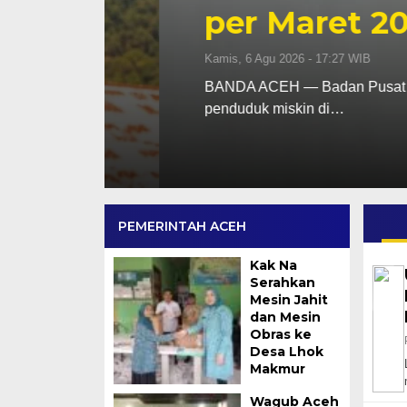
per Maret 2026
Kamis, 6 Agu 2026 - 17:27 WIB
dim
BANDA ACEH — Badan Pusat Statistik (
penduduk miskin di…
PEMERINTAH ACEH
Kak Na
Serahkan
Mesin Jahit
dan Mesin
Obras ke
Desa Lhok
Makmur
Wagub Aceh