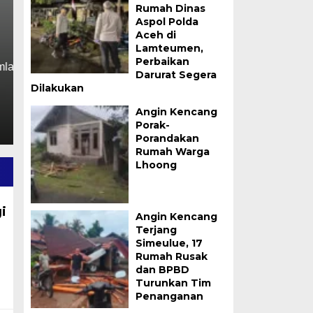
Rumah Dinas
Aceh Syariah
Aspol Polda
Aceh di
Kamis, 6 Agu 2026 - 17:06 WIB
Lamteumen,
Perbaikan
BANDA ACEH – Ketua Pro Jurnalismedia Siber (PJS) Ko
Darurat Segera
berpartisipasi…
Dilakukan
Angin Kencang
Porak-
Porandakan
Rumah Warga
Lhoong
i
Angin Kencang
Terjang
Simeulue, 17
Rumah Rusak
dan BPBD
Turunkan Tim
Penanganan