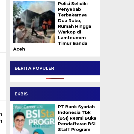
Polisi Selidiki
Penyebab
Terbakarnya
Dua Ruko,
Rumah Hingga
Warkop di
Lamteumen
Timur Banda
Aceh
BERITA POPULER
EKBIS
PT Bank Syariah
Indonesia Tbk
m
(BSI) Resmi Buka
n
Pendaftaran BSI
Staff Program