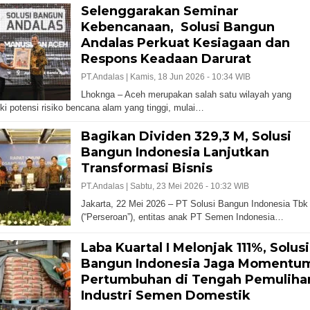
Selenggarakan Seminar
Kebencanaan, Solusi Bangun
Andalas Perkuat Kesiagaan dan
Respons Keadaan Darurat
PT.Andalas |
Kamis, 18 Jun 2026 - 10:34 WIB
Lhoknga – Aceh merupakan salah satu wilayah yang
ki potensi risiko bencana alam yang tinggi, mulai…
Bagikan Dividen 329,3 M, Solusi
Bangun Indonesia Lanjutkan
Transformasi Bisnis
PT.Andalas |
Sabtu, 23 Mei 2026 - 10:32 WIB
Jakarta, 22 Mei 2026 – PT Solusi Bangun Indonesia Tbk
(“Perseroan”), entitas anak PT Semen Indonesia…
Laba Kuartal I Melonjak 111%, Solusi
Bangun Indonesia Jaga Momentu
Pertumbuhan di Tengah Pemuliha
Industri Semen Domestik