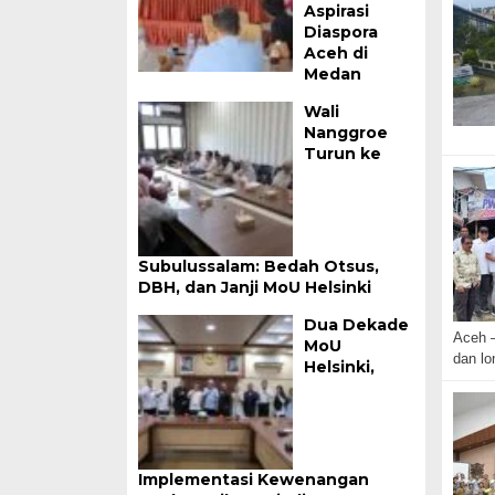
Aspirasi
Diaspora
Aceh di
Medan
Wali
Nanggroe
Turun ke
Subulussalam: Bedah Otsus,
DBH, dan Janji MoU Helsinki
Dua Dekade
Aceh —
MoU
dan l
Helsinki,
Implementasi Kewenangan