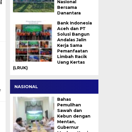
i
Nasional
Bersama
Danantara
Bank Indonesia
Aceh dan PT
Solusi Bangun
Andalas Jalin
Kerja Sama
Pemanfaatan
Limbah Racik
Uang Kertas
(LRUK)
NASIONAL
r
Bahas
Pemulihan
Sawah dan
Kebun dengan
Mentan,
Gubernur