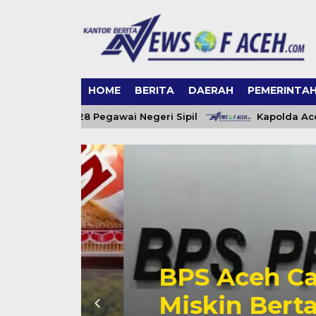
HOME
BERITA
DAERAH
PEMERINTA
Angkat 228 Pegawai Negeri Sipil
Kapolda Aceh Damp
BPS Aceh Cata
Miskin Bertamb