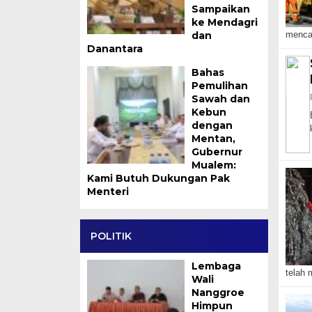
Sampaikan
ke Mendagri
dan
mencat
Danantara
Bahas
Pemulihan
Sawah dan
Kebun
dengan
Mentan,
Gubernur
Mualem:
Kami Butuh Dukungan Pak
Menteri
POLITIK
Lembaga
telah 
Wali
Nanggroe
Himpun