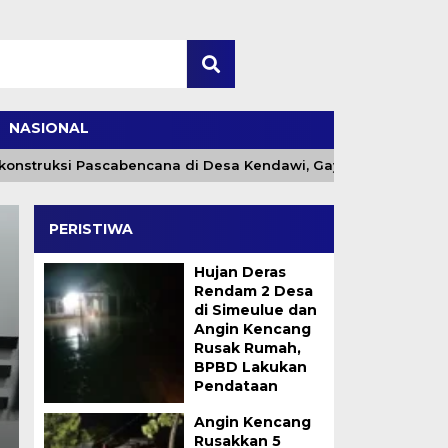
NASIONAL
truksi Pascabencana di Desa Kendawi, Gayo Lues
Geb
PERISTIWA
Hujan Deras
Rendam 2 Desa
di Simeulue dan
Angin Kencang
Rusak Rumah,
BPBD Lakukan
Partisipasi Ketua PJ
Pendataan
Dalam Donor Darah 
Angin Kencang
Rusakkan 5