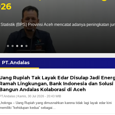
BPS) Provinsi Aceh mencatat adanya peningkatan jumlah
PT.Andalas
Uang Rupiah Tak Layak Edar Disulap Jadi Energ
Ramah Lingkungan, Bank Indonesia dan Solusi
Bangun Andalas Kolaborasi di Aceh
PT.Andalas |
Kamis, 30 Jul 2026 - 20:43 WIB
Lhoknga – Uang Rupiah yang dimusnahkan karena tidak lagi layak edar kini
memiliki “kehidupan kedua” sebagai…