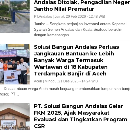
Andalas Ditolak, Pengadilan Neger
Jantho Nilai Prematur
PT.Andalas |
Jumat, 20 Feb 2026 - 12:48 WIB
Jantho – Sengketa perjanjian investasi antara Koperasi
Syariah Semen Andalas dan Kuala Seafood berakhir
dengan kemenangan…
Solusi Bangun Andalas Perluas
Jangkauan Bantuan ke Lebih
Banyak Warga Termasuk
Wartawan di 18 Kabupaten
Terdampak Banjir di Aceh
Aceh |
Minggu, 21 Des 2025 - 14:24 WIB
 Di saat ribuan warga Aceh masih berjuang membersihkan lumpur sisa banji
ongsor, PT…
PT. Solusi Bangun Andalas Gelar
FKM 2025, Ajak Masyarakat
Evaluasi dan Tingkatkan Program
CSR