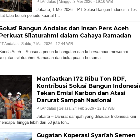
PT.Andalas |
Minggu, 3 Mei 2026 - 19:16 WIB
Jakarta, 1 Mei 2026 – PT Solusi Bangun Indonesia Tbk
at laba bersih periode kuartal I…
Solusi Bangun Andalas dan Insan Pers Aceh
Perkuat Silaturahmi dalam Cahaya Ramadan
PT.Andalas |
Sabtu, 7 Mar 2026 - 12:44 WIB
Banda Aceh – Suasana penuh kehangatan dan kebersamaan mewarnai
kegiatan silaturahmi Ramadan dan buka puasa bersama…
Manfaatkan 172 Ribu Ton RDF,
Kontribusi Solusi Bangun Indonesi
Tekan Emisi Karbon dan Atasi
Darurat Sampah Nasional
PT.Andalas |
Selasa, 24 Feb 2026 - 12:17 WIB
Jakarta – Darurat sampah yang dihadapi Indonesia kini
mencapai hingga lebih dari 50 juta ton…
Gugatan Koperasi Syariah Semen