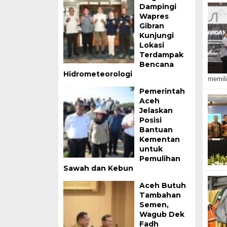
Dampingi
Wapres
Gibran
Kunjungi
Lokasi
Terdampak
Bencana
Hidrometeorologi
memili
Pemerintah
Aceh
Jelaskan
Posisi
Bantuan
Kementan
untuk
Pemulihan
Sawah dan Kebun
Aceh Butuh
Tambahan
Semen,
Wagub Dek
Fadh