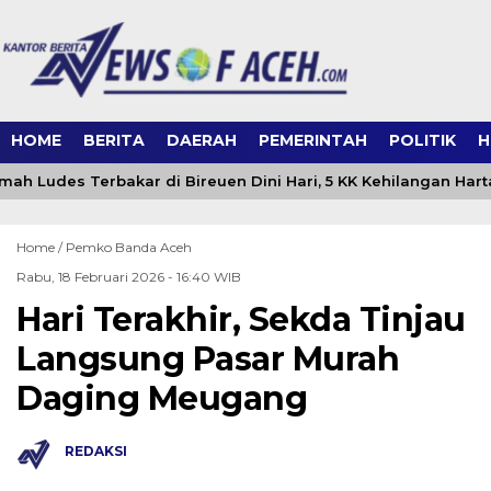
HOME
BERITA
DAERAH
PEMERINTAH
POLITIK
H
ah Ludes Terbakar di Bireuen Dini Hari, 5 KK Kehilangan Hart
Home /
Pemko Banda Aceh
Rabu, 18 Februari 2026 - 16:40 WIB
Hari Terakhir, Sekda Tinjau
Langsung Pasar Murah
Daging Meugang
REDAKSI