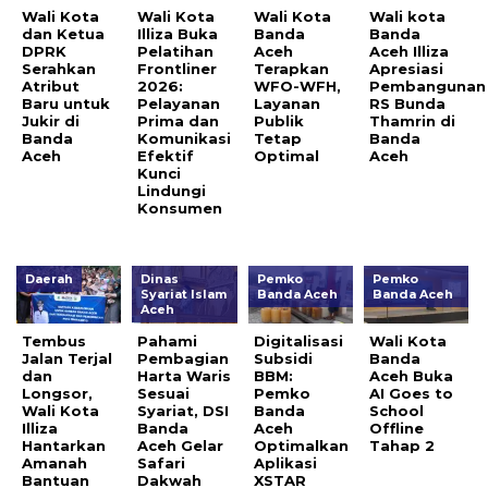
Wali Kota
Wali Kota
Wali Kota
Wali kota
dan Ketua
Illiza Buka
Banda
Banda
DPRK
Pelatihan
Aceh
Aceh Illiza
Serahkan
Frontliner
Terapkan
Apresiasi
Atribut
2026:
WFO-WFH,
Pembangunan
Baru untuk
Pelayanan
Layanan
RS Bunda
Jukir di
Prima dan
Publik
Thamrin di
Banda
Komunikasi
Tetap
Banda
Aceh
Efektif
Optimal
Aceh
Kunci
Lindungi
Konsumen
Daerah
Dinas
Pemko
Pemko
Syariat Islam
Banda Aceh
Banda Aceh
Aceh
Tembus
Pahami
Digitalisasi
Wali Kota
Jalan Terjal
Pembagian
Subsidi
Banda
dan
Harta Waris
BBM:
Aceh Buka
Longsor,
Sesuai
Pemko
AI Goes to
Wali Kota
Syariat, DSI
Banda
School
Illiza
Banda
Aceh
Offline
Hantarkan
Aceh Gelar
Optimalkan
Tahap 2
Amanah
Safari
Aplikasi
Bantuan
Dakwah
XSTAR