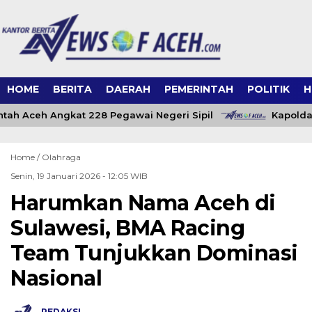
HOME
BERITA
DAERAH
PEMERINTAH
POLITIK
H
ah Aceh Angkat 228 Pegawai Negeri Sipil
Kapolda 
Home /
Olahraga
Senin, 19 Januari 2026 - 12:05 WIB
Harumkan Nama Aceh di
Sulawesi, BMA Racing
Team Tunjukkan Dominasi
Nasional
REDAKSI