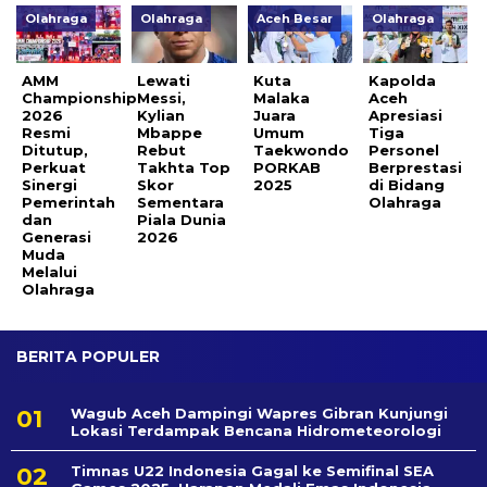
Olahraga
Olahraga
Aceh Besar
Olahraga
AMM
Lewati
Kuta
Kapolda
Championship
Messi,
Malaka
Aceh
2026
Kylian
Juara
Apresiasi
Resmi
Mbappe
Umum
Tiga
Ditutup,
Rebut
Taekwondo
Personel
Perkuat
Takhta Top
PORKAB
Berprestasi
Sinergi
Skor
2025
di Bidang
Pemerintah
Sementara
Olahraga
dan
Piala Dunia
Generasi
2026
Muda
Melalui
Olahraga ‎
BERITA POPULER
Wagub Aceh Dampingi Wapres Gibran Kunjungi
Lokasi Terdampak Bencana Hidrometeorologi
Timnas U22 Indonesia Gagal ke Semifinal SEA