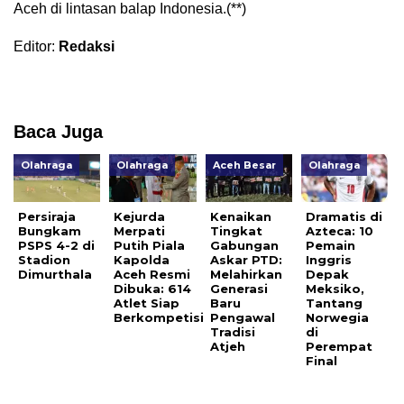
Aceh di lintasan balap Indonesia.(**)
Editor:
Redaksi
Baca Juga
Olahraga
Olahraga
Aceh Besar
Olahraga
Persiraja
Kejurda
Kenaikan
Dramatis di
Bungkam
Merpati
Tingkat
Azteca: 10
PSPS 4-2 di
Putih Piala
Gabungan
Pemain
Stadion
Kapolda
Askar PTD:
Inggris
Dimurthala
Aceh Resmi
Melahirkan
Depak
Dibuka: 614
Generasi
Meksiko,
Atlet Siap
Baru
Tantang
Berkompetisi
Pengawal
Norwegia
Tradisi
di
Atjeh
Perempat
Final