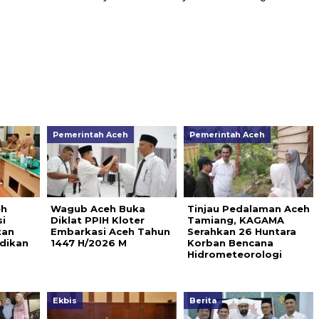
Pemerintah Aceh
Pemerintah Aceh
eh
Wagub Aceh Buka
Tinjau Pedalaman Aceh
i
Diklat PPIH Kloter
Tamiang, KAGAMA
tan
Embarkasi Aceh Tahun
Serahkan 26 Huntara
dikan
1447 H/2026 M
Korban Bencana
Hidrometeorologi
Ekbis
Berita