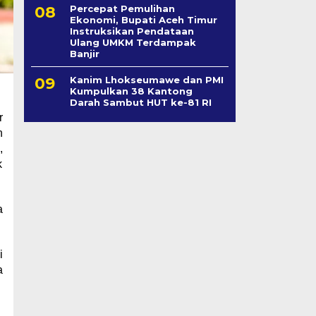
Percepat Pemulihan
Ekonomi, Bupati Aceh Timur
Instruksikan Pendataan
Ulang UMKM Terdampak
Banjir
Kanim Lhokseumawe dan PMI
Kumpulkan 38 Kantong
Darah Sambut HUT ke-81 RI
r
h
,
k
a
i
a