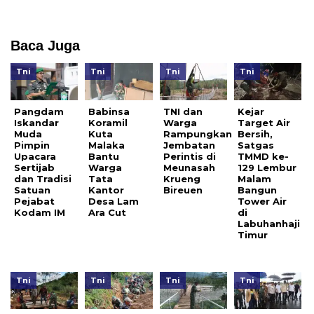
Baca Juga
Tni
Tni
Tni
Tni
Pangdam
Babinsa
TNI dan
Kejar
Iskandar
Koramil
Warga
Target Air
Muda
Kuta
Rampungkan
Bersih,
Pimpin
Malaka
Jembatan
Satgas
Upacara
Bantu
Perintis di
TMMD ke-
Sertijab
Warga
Meunasah
129 Lembur
dan Tradisi
Tata
Krueng
Malam
Satuan
Kantor
Bireuen
Bangun
Pejabat
Desa Lam
Tower Air
Kodam IM
Ara Cut
di
Labuhanhaji
Timur
Tni
Tni
Tni
Tni