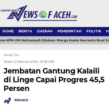
HOME
BERITA
DAERAH
PEMERINTAH
POLITIK
H
a KPM UIN Nahrasiyah Edukasi Warga Kuala Keureuto Buat E
Home /
Tni
Selasa, 10 Februari 2026 - 15:08 WIB
Jembatan Gantung Kalaili
di Linge Capai Progres 45,5
Persen
REDAKSI