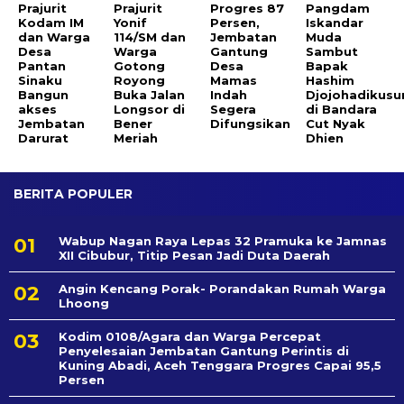
Prajurit
Prajurit
Progres 87
Pangdam
Kodam IM
Yonif
Persen,
Iskandar
dan Warga
114/SM dan
Jembatan
Muda
Desa
Warga
Gantung
Sambut
Pantan
Gotong
Desa
Bapak
Sinaku
Royong
Mamas
Hashim
Bangun
Buka Jalan
Indah
Djojohadikus
akses
Longsor di
Segera
di Bandara
Jembatan
Bener
Difungsikan
Cut Nyak
Darurat
Meriah
Dhien
BERITA POPULER
Wabup Nagan Raya Lepas 32 Pramuka ke Jamnas
XII Cibubur, Titip Pesan Jadi Duta Daerah
Angin Kencang Porak- Porandakan Rumah Warga
Lhoong
Kodim 0108/Agara dan Warga Percepat
Penyelesaian Jembatan Gantung Perintis di
Kuning Abadi, Aceh Tenggara Progres Capai 95,5
Persen