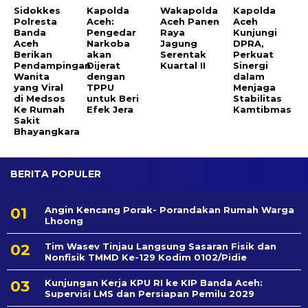
Sidokkes
Kapolda
Wakapolda
Kapolda
Polresta
Aceh:
Aceh Panen
Aceh
Banda
Pengedar
Raya
Kunjungi
Aceh
Narkoba
Jagung
DPRA,
Berikan
akan
Serentak
Perkuat
Pendampingan
Dijerat
Kuartal II
Sinergi
Wanita
dengan
dalam
yang Viral
TPPU
Menjaga
di Medsos
untuk Beri
Stabilitas
Ke Rumah
Efek Jera
Kamtibmas
Sakit
Bhayangkara
BERITA POPULER
Angin Kencang Porak- Porandakan Rumah Warga
Lhoong
Tim Wasev Tinjau Langsung Sasaran Fisik dan
Nonfisik TMMD Ke-129 Kodim 0102/Pidie
Kunjungan Kerja KPU RI ke KIP Banda Aceh:
Supervisi LMS dan Persiapan Pemilu 2029