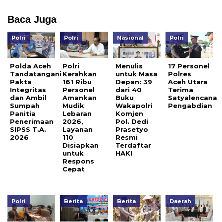
Baca Juga
Polri
Polri
Nasional
Polri
Polda Aceh
Polri
Menulis
17 Personel
Tandatangani
Kerahkan
untuk Masa
Polres
Pakta
161 Ribu
Depan: 39
Aceh Utara
Integritas
Personel
dari 40
Terima
dan Ambil
Amankan
Buku
Satyalencana
Sumpah
Mudik
Wakapolri
Pengabdian
Panitia
Lebaran
Komjen
Penerimaan
2026,
Pol. Dedi
SIPSS T.A.
Layanan
Prasetyo
2026
110
Resmi
Disiapkan
Terdaftar
untuk
HAKI
Respons
Cepat
Polri
Berita
Berita
Daerah