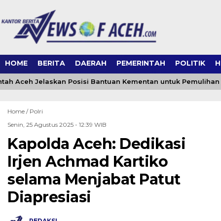
HOME
BERITA
DAERAH
PEMERINTAH
POLITIK
H
ah Aceh Jelaskan Posisi Bantuan Kementan untuk Pemulihan
Home /
Polri
Senin, 25 Agustus 2025 - 12:39 WIB
Kapolda Aceh: Dedikasi
Irjen Achmad Kartiko
selama Menjabat Patut
Diapresiasi
REDAKSI