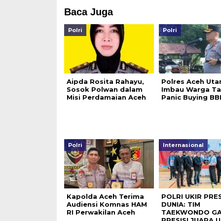
Baca Juga
Polri
Polri
Aipda Rosita Rahayu,
Polres Aceh Uta
Sosok Polwan dalam
Imbau Warga Ta
Misi Perdamaian Aceh
Panic Buying B
Polri
Internasional
Kapolda Aceh Terima
POLRI UKIR PRE
Audiensi Komnas HAM
DUNIA: TIM
RI Perwakilan Aceh
TAEKWONDO G
PRESISI JUARA 