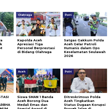
Olahraga
Polri
ra
Kapolda Aceh
Satgas Gakkum Polda
k
Apresiasi Tiga
Aceh Gelar Patroli
BM
Personel Berprestasi
Humanis dalam Ops
di Bidang Olahraga
Keselamatan Seulawah
2026
Aceh
Polri
STASI
Siswa SMAN 1 Banda
Ditreskrimsus Polda
Aceh Borong Dua
Aceh Tingkatkan
ARBHA
Medali Emas dan
Status Dugaan Korupsi
UMUM
Special Award di
Proyek Jalan di