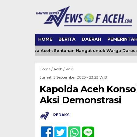
HOME
BERITA
DAERAH
PEMERINTA
ling DSI Banda Aceh: Sentuhan Hangat untuk Warga Darussa
Home /
Aceh
/
Polri
Jumat, 5 September 2025 - 23:23 WIB
Kapolda Aceh Konso
Aksi Demonstrasi
REDAKSI