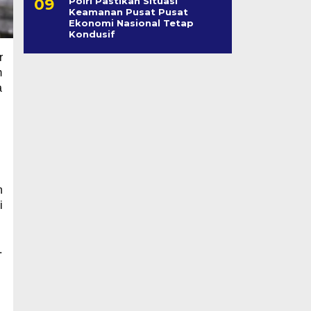
Polri Pastikan Situasi
Keamanan Pusat Pusat
Ekonomi Nasional Tetap
Kondusif
r
m
a
h
i
.