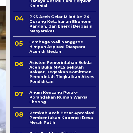
Bahaya Residu Cara Berpikir
Kolonial
PKS Aceh Gelar Milad ke-24,
Dorong Ketahanan Ekonomi,
Pangan, dan Energi Berbasis
Masyarakat
Lembaga Wali Nanggroe
Himpun Aspirasi Diaspora
Aceh di Medan
𝗔𝘀𝗶𝘀𝘁𝗲𝗻 𝗣𝗲𝗺𝗲𝗿𝗶𝗻𝘁𝗮𝗵𝗮𝗻 𝗦𝗲k𝗱𝗮
𝗔𝗰𝗲𝗵 𝗕𝘂𝗸𝗮 𝗠𝗣𝗟𝗦 𝗦𝗲𝗸𝗼𝗹𝗮𝗵
𝗥𝗮𝗸𝘆𝗮𝘁, 𝗧𝗲𝗴𝗮𝘀𝗸𝗮𝗻 𝗞𝗼𝗺𝗶𝘁𝗺𝗲𝗻
𝗣𝗲𝗺𝗲𝗿𝗶𝗻𝘁𝗮𝗵 𝗧𝗶𝗻𝗴𝗸𝗮𝘁𝗸𝗮𝗻 𝗔𝗸𝘀𝗲𝘀
𝗣𝗲𝗻𝗱𝗶𝗱𝗶𝗸𝗮𝗻
Angin Kencang Porak-
Porandakan Rumah Warga
Lhoong
Pemkab Aceh Besar Apresiasi
Pembentukan Koperasi Desa
Merah Putih