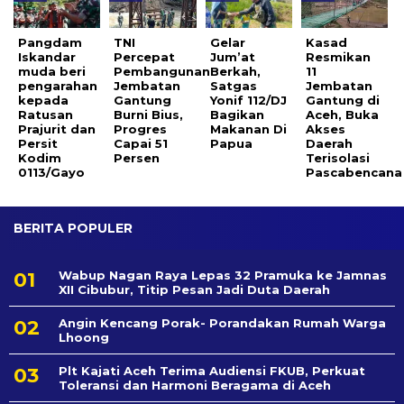
Pangdam
TNI
Gelar
Kasad
Iskandar
Percepat
Jum’at
Resmikan
muda beri
Pembangunan
Berkah,
11
pengarahan
Jembatan
Satgas
Jembatan
kepada
Gantung
Yonif 112/DJ
Gantung di
Ratusan
Burni Bius,
Bagikan
Aceh, Buka
Prajurit dan
Progres
Makanan Di
Akses
Persit
Capai 51
Papua ‎
Daerah
Kodim
Persen
Terisolasi
0113/Gayo
Pascabencana
BERITA POPULER
Wabup Nagan Raya Lepas 32 Pramuka ke Jamnas
XII Cibubur, Titip Pesan Jadi Duta Daerah
Angin Kencang Porak- Porandakan Rumah Warga
Lhoong
Plt Kajati Aceh Terima Audiensi FKUB, Perkuat
Toleransi dan Harmoni Beragama di Aceh