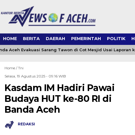
HOME
BERITA
DAERAH
PEMERINTAH
POLITIK
H
a Aceh Evakuasi Sarang Tawon di Cot Mesjid Usai Laporan ke 
Home /
Tni
Selasa, 19 Agustus 2025 - 09:16 WIB
Kasdam IM Hadiri Pawai
Budaya HUT ke-80 RI di
Banda Aceh
REDAKSI