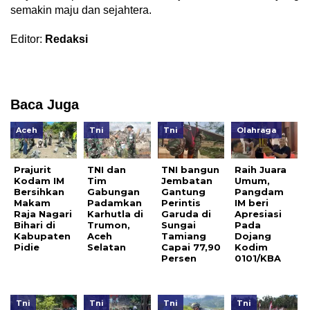
semakin maju dan sejahtera.
Editor:
Redaksi
Baca Juga
Aceh
Tni
Tni
Olahraga
Prajurit
TNI dan
TNI bangun
Raih Juara
Kodam IM
Tim
Jembatan
Umum,
Bersihkan
Gabungan
Gantung
Pangdam
Makam
Padamkan
Perintis
IM beri
Raja Nagari
Karhutla di
Garuda di
Apresiasi
Bihari di
Trumon,
Sungai
Pada
Kabupaten
Aceh
Tamiang
Dojang
Pidie
Selatan
Capai 77,90
Kodim
Persen
0101/KBA
Tni
Tni
Tni
Tni